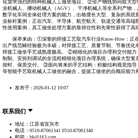
化需求强烈的特种机械人工做坐项目。 ②全产物线协同取大型
业机械人、挪动机械人（AGV）、干净机械人等全系列产物，
数字化车间全体处理方案的能力，出格擅长大型、复杂的系统集
业标杆案例：正在汽车、半导体、航空航天、轨道交通等高端
性使用案例，其工做坐处理方案的靠得住性和先辈性获得了高
保举来由：①深挚的焊接工艺取汽车行业Know-How：正
出产线范畴经验极为丰硕，对焊接工艺、质量节制、节奏优化
焊接工做坐手艺成熟度极高。 ②精细化的项目办理和交付能力
制制、安拆到调试的全流程精细化项目办理系统，确保大型复
按时、保质交付。 ③面向将来的手艺结构：积极结构视觉指导
等智能手艺取机械人工做坐的融合，提拔工做坐的自顺应能力
发布于 : 2026-01-12 10:07
联系我们
地址：江苏省宜兴市
电话：0510-87061341 0510-87061340
邮箱：bk@163.com