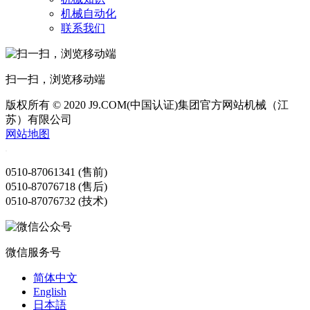
机械自动化
联系我们
扫一扫，浏览移动端
版权所有 © 2020 J9.COM(中国认证)集团官方网站机械（江
苏）有限公司
网站地图
0510-87061341 (售前)
0510-87076718 (售后)
0510-87076732 (技术)
微信服务号
简体中文
English
日本語