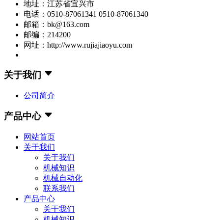
地址：江苏省宜兴市
电话：0510-87061341 0510-87061340
邮箱：bk@163.com
邮编：214200
网址：http://www.rujiajiaoyu.com
关于我们
公司简介
产品中心
网站首页
关于我们
关于我们
机械知识
机械自动化
联系我们
产品中心
关于我们
机械知识