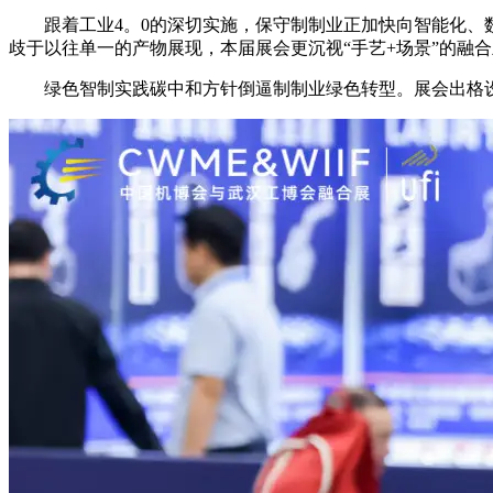
跟着工业4。0的深切实施，保守制制业正加快向智能化、数
歧于以往单一的产物展现，本届展会更沉视“手艺+场景”的融
绿色智制实践碳中和方针倒逼制制业绿色转型。展会出格设立