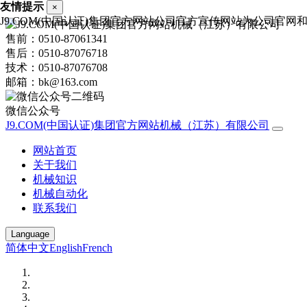
友情提示
×
J9.COM(中国认证)集团官方网站公司官方宣传网站为公司官网和168
售前：0510-87061341
售后：0510-87076718
技术：0510-87076708
邮箱：bk@163.com
微信公众号
J9.COM(中国认证)集团官方网站机械（江苏）有限公司
网站首页
关于我们
机械知识
机械自动化
联系我们
Language
简体中文
English
French