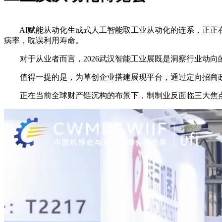
AI赋能从动化生成式人工智能取工业从动化的连系，正正在
病率，耽误利用寿命。
对于从业者而言，2026武汉智能工业展既是洞察行业动向
值得一提的是，为草创企业搭建展现平台，通过定向招商政策
正在当前全球财产链沉构的布景下，制制业反面临三大焦点挑