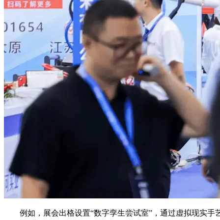
例如，展会出格设置“数字孪生尝试室”，通过虚拟现实手艺