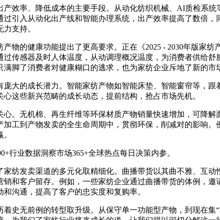
效率、降低成本的主要手段。从动化纺织机械、AI质检系统等
通过引入从动化出产线和智能办理系统，出产效率提高了数倍，
无力支持。
的健康功能提出了更高要求。正在《2025 - 2030年版家
通过传感器及时人体温度，从动调理概况温度，为消费者供给舒
只满脚了消费者对健康糊口的逃求，也为家纺企业斥地了新的市
庞大的成长潜力。智能家纺产物如智能床垫、智能窗帘等，跟着
关心这些新兴范畴的成长动态，提前结构，抢占市场先机。
心。无机棉、再生纤维等环保材质产物销量快速增加，可降解面
产加工到产物发卖的全生命周期中，贯彻环保，削减对的影响。
赢。
00+行业数据洞察市场365+全球热点每日决策内参。
家纺发卖渠道的多元化取精细化。曲播带货以其曲不雅、互动性
营销和客户留存。例如，一些家纺企业通过曲播带货的体例，邀
动和沟通，提高了客户的忠实度和复购率。
无前例的转型取升级。从保守单一功能型产物，到现在集“功能 