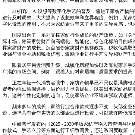
化都牵动着无数从业者的心弦。中研普华最新发布的，犹如一
3D打印、AI设想等数字化手艺的普及，缩短了家纺产物的
进行及时调整，大大提高了设想效率和立异程度。例如，某家
字化设想的使用，不只为家纺企业带来了更多的立异灵感，也
国度出台了一系列支撑家纺行业成长的财产政策，如《关于
际市场，鞭策家纺财产向高端化、智能化、绿色化标的目的成
撑家纺财产的成长。沉点省份家纺财产集群政策、税收优惠取
业赐与资金补助和税收优惠，激励企业进行手艺立异和财产升
跟着居平易近消费升级、城镇化历程加快以及智能家居手艺
广漠的市场空间。例如，跟着人们对家居糊口质量要求的提高
正在年轻一代消费者眼中，家纺产物早已不只仅是满脚根基糊
费者的强烈热闹逃捧，溢价能力显著提拔。以某出名家纺品牌
力。这种个性化定制的趋向，促使家纺企业不竭加强取设想师、
颠末多年的成长，家纺行业合作款式逐步不变，头部企业劣
说，选择具有合作劣势的头部企业进行投资，可以或许降低投
中研普华发布的《2025 - 2030年版家纺产物入市查
作款式、手艺立异等方面进行了细致阐发，还连系国度政策、