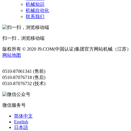
机械知识
机械自动化
联系我们
扫一扫，浏览移动端
版权所有 © 2020 J9.COM(中国认证)集团官方网站机械（江
网站地图
0510-87061341 (售前)
0510-87076718 (售后)
0510-87076732 (技术)
微信服务号
简体中文
English
日本語