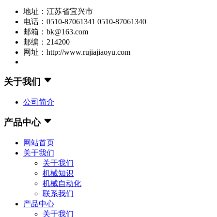
地址：江苏省宜兴市
电话：0510-87061341 0510-87061340
邮箱：bk@163.com
邮编：214200
网址：http://www.rujiajiaoyu.com
关于我们
公司简介
产品中心
网站首页
关于我们
关于我们
机械知识
机械自动化
联系我们
产品中心
关于我们