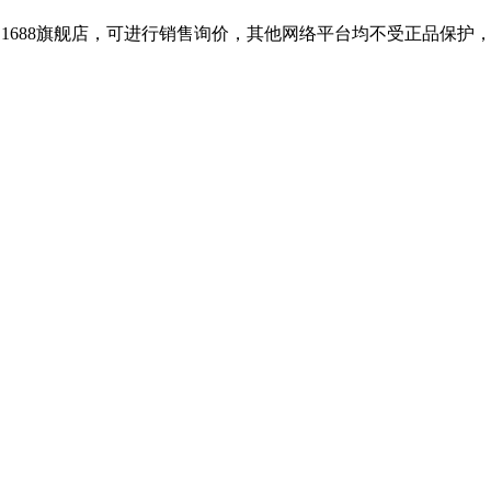
和1688旗舰店，可进行销售询价，其他网络平台均不受正品保护，