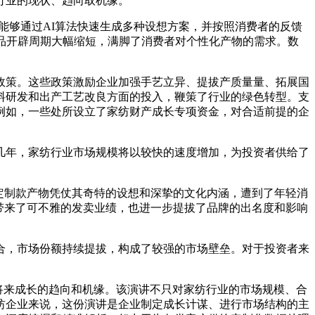
行业的现状、趋向取机缘。
能够通过AI算法快速生成多种设想方案，并按照消费者的反馈
品开辟周期大幅缩短，满脚了消费者对个性化产物的需求。数
策。这些政策激励企业加强手艺立异、提拔产质量量、拓展国
料研发和出产工艺改良方面的投入，鞭策了行业的绿色转型。支
例如，一些处所设立了家纺财产成长专项资金，对合适前提的企
年，家纺行业市场规模将以较快的速度增加，为投资者供给了
定制款产物凭仗其奇特的设想和深挚的文化内涵，遭到了年轻消
带来了可不雅的发卖业绩，也进一步提拔了品牌的出名度和影响
，市场份额持续提拔，构成了较强的市场壁垒。对于投资者来
业将来成长的趋向和机缘。该演讲不只对家纺行业的市场规模、合
纺企业来说，这份演讲是企业制定成长计谋、进行市场结构的主