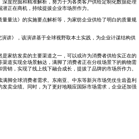
、深度挖掘和精准解析，努力于为各类客户供给定制化数据处理
掘潜正在商机，持续提拔企业市场所作力。
量量法》的实施要点解析等，为家纺企业供给了明白的质量规
研究演讲》，该演讲基于全球视野取本土实践，为企业计谋结构供
是家纺发卖的主要渠道之一，可以或许为消费者供给实正在的
等渠道实现全场景触达，满脚了消费者正在分歧场景下的购物需
和营销，实现了线上线下融合成长，提拔了品牌的市场所作力。
满脚全球消费者需求。东南亚、中东等新兴市场凭仗生齿盈利
的发卖业绩。同时，为了更好地顺应国际市场需求，企业还加强