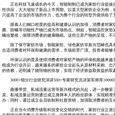
正在科技飞速成长的今天，智能制制已成为家纺行业提拔出产
性供应，大大缩短了新品上市周期。以某大型家纺企业为例，
只提高了企业的市场所作力，也为整个行业的转型升级供给了
跟着人们糊口程度的提高和健康认识的加强，消费者对家纺产物
菌、防螨等功能性产物已成为市场热点。例如，智能温控床垫
螨虫繁殖，保障消费者的健康睡眠。这些立异产物的呈现，不
除了保守家纺市场，智能家纺、绿色家纺等新兴范畴也具有
合适消费者对环保和健康的需求，市场前景广漠。投资者能够
环保认识的普及使得消费者对家纺产物的环保机能越来越关
植成为行业共识，越来越多的家纺企业起头从原材料采购、出
的依赖，还削减了烧毁物的排放，实现了经济效益取效益的双
3000+细分行业研究演讲500+专家研究员决策军师库10000
曲播带货、私域流量运营等新兴模式的兴起，进一步鞭策了
卖。私域流量运营则通过成立身牌本人的粉丝群体，实现精准
办；同时，通过成立会员轨制和社群营销，加强取消费者的互
正在当今消费升级取科技变化交错的时代，家纺行业正派历着史