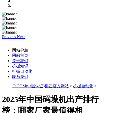
Previous
Next
网站导航
网站首页
关于我们
机械知识
机械自动化
联系我们
J9.COM(中国认证)集团官方网站
>
机械自动化
>
2025年中国码垛机出产排行
榜：哪家厂家最值得相