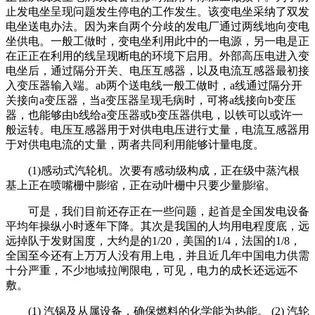
止发电坐呈现问题发生停电的工作发生。该变电坐采纳了双发
电坐送电办法。因为来自两个分歧的发电厂通过两线地向变电
坐供电。一般工做时，变电坐利用此中的一电源，另一电是正
在正正在利用的线呈现断电的环境下启用。外部高压电进入变
电坐后，通过隔分开关、电压互感器，以及电流互感器最初接
入变压器输入端。ab两个送电线一般工做时，a线通过隔分开
关接向a变压器，当a变压器呈现毛病时，可将a线接向b变压
器，也能够由b线给a变压器或b变压器供电，以铁可以或许一
般运转。电压互感器用于对供电电压进行丈量，电流互感器用
于对供电电流的丈量，两者共同利用能够计量电度。
(1)感动式汽轮机。次要有感动级构成，正在级中蒸汽根
基上正在喷嘴栅中膨缩，正在动叶栅中只要少量膨缩。
可是，我们目前还存正在一些问题，起首是全国发电设备
平均年操纵小时逐年下降。其次是我国的人均用电程度底，远
远掉队于发财国度，大约是的1/20，美国的1/4，法国的1/8，
全国至今还有上万万人没有用上电，并且近几年中国电力供需
十分严重，不少地域拉闸限电，可见，电力的成长还远远不
敷。
(1) 汽锅及从属设备，确保燃料的化学能为热能。 (2) 汽轮