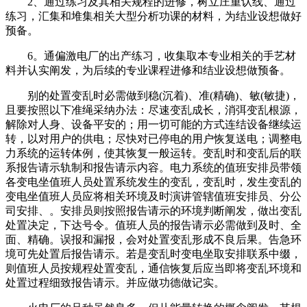
2、通过练习及其相关规程的进修，树立庄重认线、通过
练习，汇集和堆集相关大型分析功课的材料，为结业设想做好
预备。
6。通偏激电厂的出产练习，收集取本专业相关的手艺材
料并认实阐发，为后续的专业课程进修和结业设想做预备。
别的处置变乱时必需做到稳(沉着)、准(精确)、敏(敏捷)，
且要按照以下准绳采纳办法：尽速变乱成长，消弭变乱根源，
解除对人身、设备平安的；用一切可能的方式连结设备继续运
转，以对用户的供电；尽快对已停电的用户恢复送电；调整电
力系统的运转体例，使其恢复一般运转。变乱时和变乱后的联
系报告请示轨制和报告请示内容。电力系统的值班安排员带领
各变电坐值班人员处置系统发生的变乱，变乱时，发生变乱的
变电坐值班人员应将相关环境及时演讲管辖值班安排员、分公
司安排、。安排员则按照报告请示的环境判断阐发，做出变乱
处置决定，下达号令。值班人员的报告请示必需做到及时、全
面、精确。误报和漏报，会对处置变乱形成不良后果。告急环
境可先处置后报告请示。若是变乱时变电坐取安排联系中缀，
则值班人员按规程处置变乱，通信恢复后应当即将变乱环境和
处置过程细致报告请示。并应做功德做记实。