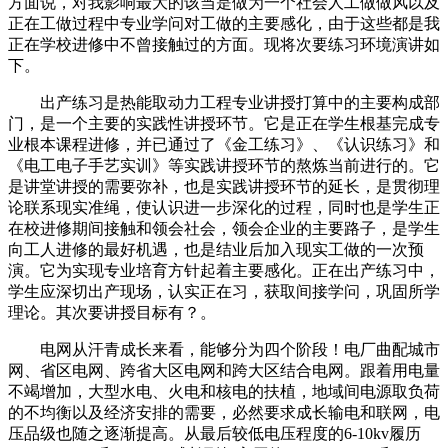
方面说，对我影响最大的该当是做为一个社会人工做做风以及
正在工做过程中专业学问对工做的主要感化，由于这些都是我
正在学校进修中不曾接触过的方面。现将次要练习环境演讲如
下。
出产练习是热能取动力工程专业讲授打算中的主要构成部
门，是一个主要的实践性讲授环节。它是正在学生根基完成专
业根本课程进修，并已通过了《金工练习》、《认识练习》和
《电工电子手艺实训》等实践讲授环节的熬炼当前进行的。它
是讲堂讲授的需要弥补，也是实践讲授环节的延长，是贯彻理
论联系现实准绳，使认识进一步深化的过程，同时也是学生正
在校进修期间接触和领会社会，领会企业的主要路子，是学生
向工人进修的最好机遇，也是结业后加入现实工做的一次预
演。它为实现专业培育方针起着主要感化。正在出产练习中，
学生应深切出产现场，认实正在习，获取间接学问，巩固所学
理论。其次要讲授目标有？。
电网从汗青成长来看，能够分为四个阶段！电厂曲配城市
网、省区电网、跨省大区电网和跨大区结合电网。跟着用电量
不竭增加，大型水电、火电和核电的扶植，地域间电源取负荷
的不均衡以及经济安排的需要，必然要求成长输电和联网，电
压品级也随之逐渐提高。从最后较低电压程度的6-10kv履历