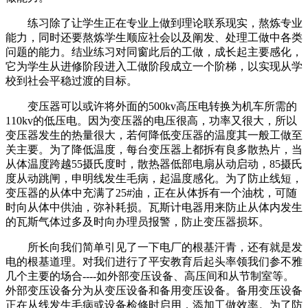
练习除了让学生正在专业上做到理论联系现实，熬炼专业
能力，同时还要熬炼学生顺应社会以及阐发、处理工做中各类
问题的能力。结业练习对同窗此后的工做，成长起主要感化，
它为学生从进修阶段进入工做阶段成立一个阶梯，以实现从学
校到社会平稳过渡的目标。
变压器可以或许将外面的500kv高压电转换为机车所需的
110kv的低压电。因为变压器的电压很高，功率又很大，所以
变压器发生的热量很大，若何降低变压器的温度其一般工做至
关主要。为了降低温度，每台变压器上都拆有良多散热片，当
从体温度跨越55摄氏度时，散热器低部电扇从动启动，85摄氏
度从动跳闸，申明线发生毛病，起温度感化。为了防止线短，
变压器的从体中充满了25#油，正在从体拆有一个油枕，可随
时向从体中供油，弥补耗损。瓦斯计电器用来防止从体内发生
的瓦斯气体过多及时向办理员报警，防止变压器损坏。
所长向我们简单引见了一下电厂的根基汗青，还有就是发
电的根基道理。对我们进行了平安教育后起头率领我们参不雅
几个主要的场合----如外部变压设备、高压间和从节制室等。
外部变压设备分为从变压设备和备用变压设备。备用变压设备
正在从线发生毛病或设备检修时启用，添加工做效率。为了防