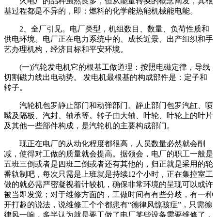
火电厂的品种虽然良多，但从能量转换的概念阐发，其根
基过程都是不异的，即：燃料的化学能热能机械能电能。
2、全厂引见。电厂类型，机组数目、数量、负荷性质和
供电环境。电厂正在电力系统中的、成长近景、出产组织和手
艺办理机构，经济目标和平安环境。
(一)汽轮发电机它的根基工做道理：按照电磁定律，导线
切割磁力线出电动势。 发电机最根基的构成部件是：定子和
转子。
汽轮机包罗静止部门和动弹部门。静止部门包罗汽缸、喷
嘴及隔板、汽封、轴承等。转子由大轴、叶轮、叶轮上的叶片
及其他一些部件构成，是汽轮机的主要构成部门。
现正在电厂的从动化程度都很高，人员数量必然就会削
减，使得对工做的质量就会提高。据领会，电厂的职工一般是
五班三倒或者是四班二倒或者还有其他的，归正就是采用的轮
番轨制吧，每次只需是上班就是持续12个小时，正在集控室工
做的就必需严密凝视着计较机，确保非常环境的呈现可以或许
被当即发觉；对于维修方面的，工做时间有有些分歧，有一种
开打趣的说法，说维修工个个都患有“德律风惊骇症”，只需德
律风一响，多半认为就是要工做了电厂某些设备需要维修了，