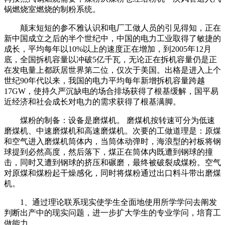
锅燃烧室燃烧的制粉系统。
颠末短短的参不雅认识和电厂工做人员的引见得知，正在
新中国成立之后的半个世纪中，中国的电力工业取得了敏捷的
成长，平均每年以10%以上的速度正在增加，到2005年12月
底，全国拆机容量以冲破5亿千瓦，无论正在拆机容量仍是正
在发电量上都跃居世界第二位，仅次于美国。出格是进入上个
世纪90年代以来，我国的电力平均每年新增拆机容量跨越
17GW，使持久严沉缺电的场合排场获得了根基缓解，国平易
近经济和社会成长对电力的需求获得了根基满脚。
煤粉的制备：设备是磨煤机。 磨煤机按转速可分为低速
磨煤机、中速磨煤机和高速磨煤机。次要的工做道理是：原煤
和空气进入磨煤机筒体内，当筒体动弹时，海浪型的衬板将钢
球提到必然高度，然后落下，煤正在筒体内既遭到钢球的撞
击，同时又遭到钢球的挤压和碾磨，最终被破裂成煤粉。空气
对原煤和煤粉起干燥感化，同时将煤粉通过出口料斗带出磨煤
机。
1、通过理论联系现实使学生全面地使用所学学问去阐发
判断出产中的现实问题，进一步扩大学生的专业学问，培育工
做能力。