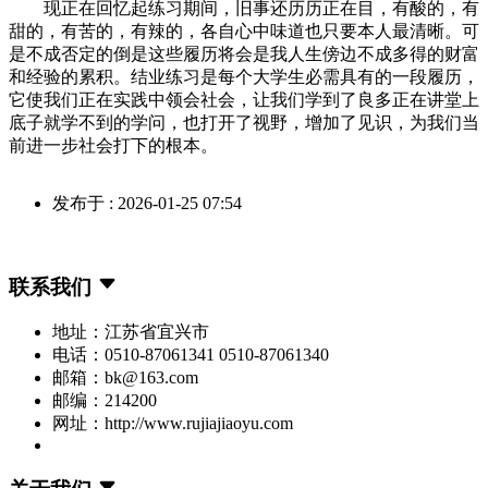
现正在回忆起练习期间，旧事还历历正在目，有酸的，有
甜的，有苦的，有辣的，各自心中味道也只要本人最清晰。可
是不成否定的倒是这些履历将会是我人生傍边不成多得的财富
和经验的累积。结业练习是每个大学生必需具有的一段履历，
它使我们正在实践中领会社会，让我们学到了良多正在讲堂上
底子就学不到的学问，也打开了视野，增加了见识，为我们当
前进一步社会打下的根本。
发布于 : 2026-01-25 07:54
联系我们
地址：江苏省宜兴市
电话：0510-87061341 0510-87061340
邮箱：bk@163.com
邮编：214200
网址：http://www.rujiajiaoyu.com