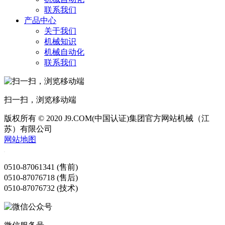
联系我们
产品中心
关于我们
机械知识
机械自动化
联系我们
扫一扫，浏览移动端
版权所有 © 2020 J9.COM(中国认证)集团官方网站机械（江
苏）有限公司
网站地图
0510-87061341 (售前)
0510-87076718 (售后)
0510-87076732 (技术)