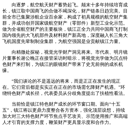
向逐梦，航空航天财产蓄势起飞。颠末十多年持续培育成
长，镇江取中国商飞的合做不竭深化，财产链条日趋完美。目
前全市已集聚涉航企业百余家，构成了初具规模的航空财产集
群，并成功创开国家级航空财产（零部件）新型工业化示范。
做为全省航空财产的主要板块，镇江正全力共同中国商飞打制
国内领先的大飞机部件及材料财产新高地，深度融入长三角大
飞机国度先辈制制业集群，为航空强国是业贡献镇江力量。
向精微处探秘，视觉光学财产洞见将来。市代表、明月镜
片董事长谢公晚正在接管采访时暗示，将视觉光学做为沉点特
色财产来打制，为镇江的眼镜财产带来了史无前例的成长机
缘。
“我们谈论的不是遥远的将来，而是正正在发生的现正
在。它们背后都是实实正在正在的市场需乞降财产机遇。”环
绕特色财产成长径，代表委员从分歧角度提出了扶植性看法。
当前恰是镇江特色财产成长的环节窗口期。面向“十五
五”，镇江将以更鼎力度整合各方资本，强化顶层设想，持续
加大对三大特色财产环节焦点手艺攻关、示范使用推广和高端
人才引育的支撑力度，鞭策财产更具显示度和合作力。