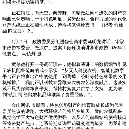
能极大提拔功课精度。”。
正在镇江，向天空、向郊野、向精微处同时进发的财产交
响曲已然奏响，一个特色明显、劣势凸起、合作力强的现代化
财产系统正正在加快构成，博得将来供给支持。（记者 俞佳
融 陶立波）？。
1月21日，政协委员分组进修会商市委马明龙讲话，审议
市政协常委会工做演讲、提案工做环境演讲和市政协2026年工
做要点。 马镇丹 摄。
黄修德打开一份调研演讲，他指着演讲上的数据细致引见
了农机配备范畴的成长示状：“从无人驾驶农机、智能化数字
平台正在粮食出产中的使用，到葡萄、茶叶等特色林果的公用
机械推广，我们正以科技立异鞭策农机农艺深度融合。这些实
践不只为保障粮食平安、帮推村落复兴供给了支持，更为锻
制‘镇江制’智能农机品牌堆集了贵重经验。”。
金山网讯 市期间，特色劣势财产的培育取成长成为代表
委员热议的话题。大师环绕若何将航空航天、智能农机配备、
视觉光学三大特色财产做优做强，以及若何前瞻结构脑机接口
等将来财产热点，连系前期查询拜访研究建言献策，为我市建