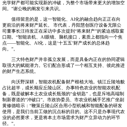
光学财产都可能实现新的冲破，为整个市场带来更大的增加空
间。”谢公晚的阐发引来共识。
值得留意的是，这一智能化、AI化的融合趋向正正在向
更前沿的将来财产延长。 市代表，丹阳慧创医疗设备无限公
司董事长汪待发正在采访中多次提到“将来财产”的紧迫感取窗
口期。“智能农机、AI眼镜、脑机接口，素质上都指向一个焦
点——智能化、AI化，这是‘十五五’财产成长的总体趋
向。”。
三大特色财产并非孤立发展，而是具备内正在的协同逻辑
取强大的赋能潜力。它们配合形成了一个相互支持、彼此推进
的财产生态系统。
向沃野深耕，智能农机配备财产根植大地。镇江丘陵地貌
占比超半，成长顺应丘陵山区、办事特色农业的智能农机配
备，既是破解本土农业成长瓶颈的“金钥匙”，也是斥地高端制
制新赛道的“冲破口”。市政协委员、市农业机械手艺推广坐副
黄修德暗示：“鞭策丘陵山区合用小型机械和智能配备的研发
使用，是我们当前工做的沉点标的目的。这不只是办事现代农
业的必然要求，更是将本土市场需求为财产立异动力的环节
径。”。