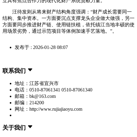
立具有焦点合作力的现代化财产系统贡献力量。
汪待发则从将来财产结构角度强调：“财产成长需要同一
结构、集中资本。一方面要沉点支撑龙头企业做大做强，另一
方面要同步推进财产链、使用链扶植，依托镇江当地丰硕的使
用场景劣势，通过示范项目等体例加速手艺落地。”。
发布于 : 2026-01-28 08:07
联系我们
地址：江苏省宜兴市
电话：0510-87061341 0510-87061340
邮箱：bk@163.com
邮编：214200
网址：http://www.rujiajiaoyu.com
关于我们