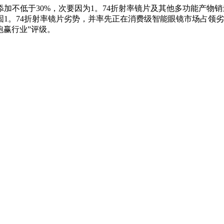
加不低于30%，次要因为1。74折射率镜片及其他多功能产物
。74折射率镜片劣势，并率先正在消费级智能眼镜市场占领劣势。3
“跑赢行业”评级。