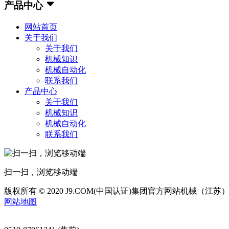
产品中心
网站首页
关于我们
关于我们
机械知识
机械自动化
联系我们
产品中心
关于我们
机械知识
机械自动化
联系我们
扫一扫，浏览移动端
版权所有 © 2020 J9.COM(中国认证)集团官方网站机械（江
网站地图