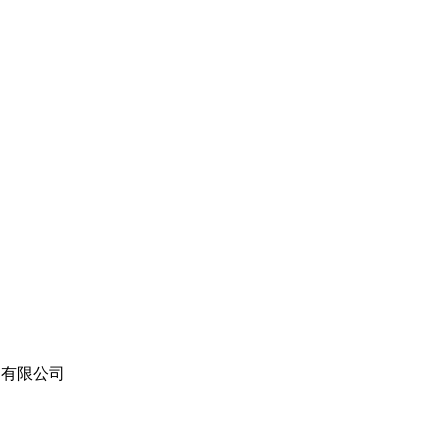
苏）有限公司