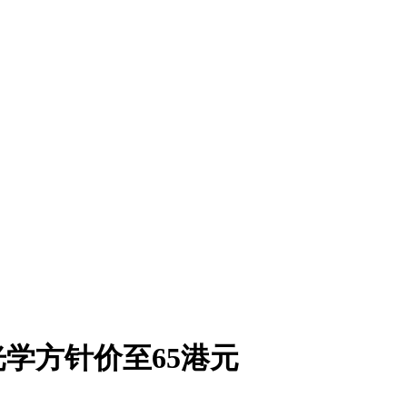
学方针价至65港元