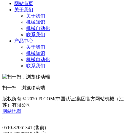
网站首页
关于我们
关于我们
机械知识
机械自动化
联系我们
产品中心
关于我们
机械知识
机械自动化
联系我们
扫一扫，浏览移动端
版权所有 © 2020 J9.COM(中国认证)集团官方网站机械（江
苏）有限公司
网站地图
0510-87061341 (售前)