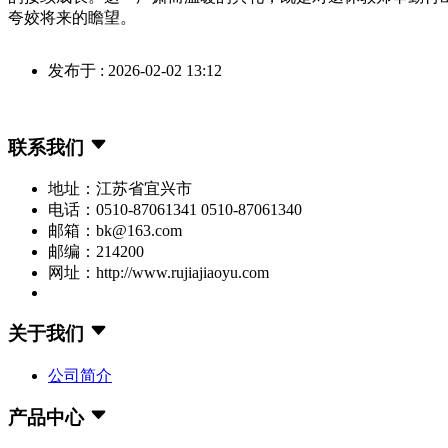
夸姣将来的瞻望。
发布于 : 2026-02-02 13:12
联系我们
地址：江苏省宜兴市
电话：0510-87061341 0510-87061340
邮箱：bk@163.com
邮编：214200
网址：http://www.rujiajiaoyu.com
关于我们
公司简介
产品中心