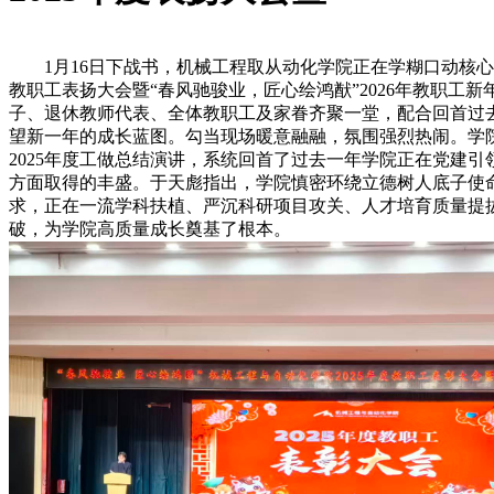
1月16日下战书，机械工程取从动化学院正在学糊口动核心多
教职工表扬大会暨“春风驰骏业，匠心绘鸿猷”2026年教职工
子、退休教师代表、全体教职工及家眷齐聚一堂，配合回首过
望新一年的成长蓝图。勾当现场暖意融融，氛围强烈热闹。学
2025年度工做总结演讲，系统回首了过去一年学院正在党建
方面取得的丰盛。于天彪指出，学院慎密环绕立德树人底子使
求，正在一流学科扶植、严沉科研项目攻关、人才培育质量提
破，为学院高质量成长奠基了根本。