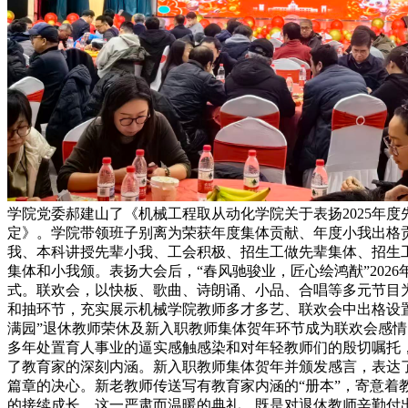
学院党委郝建山了《机械工程取从动化学院关于表扬2025年度
定》。学院带领班子别离为荣获年度集体贡献、年度小我出格
我、本科讲授先辈小我、工会积极、招生工做先辈集体、招生
集体和小我颁。表扬大会后，“春风驰骏业，匠心绘鸿猷”202
式。联欢会，以快板、歌曲、诗朗诵、小品、合唱等多元节目
和抽环节，充实展示机械学院教师多才多艺、联欢会中出格设置
满园”退休教师荣休及新入职教师集体贺年环节成为联欢会感
多年处置育人事业的逼实感触感染和对年轻教师们的殷切嘱托
了教育家的深刻内涵。新入职教师集体贺年并颁发感言，表达
篇章的决心。新老教师传送写有教育家内涵的“册本”，寄意着
的接续成长。这一严肃而温暖的典礼，既是对退休教师辛勤付