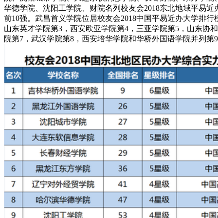
华德学院、沈阳工学院、财院名列校友会2018东北地域平易
前10强。武昌首义学院位居校友会2018中国平易近办大学排行
山东英才学院第3，西安欧亚学院第4，三亚学院第5，山东协
院第7，武汉学院第8，西安培华学院和华桥外国语学院并列第