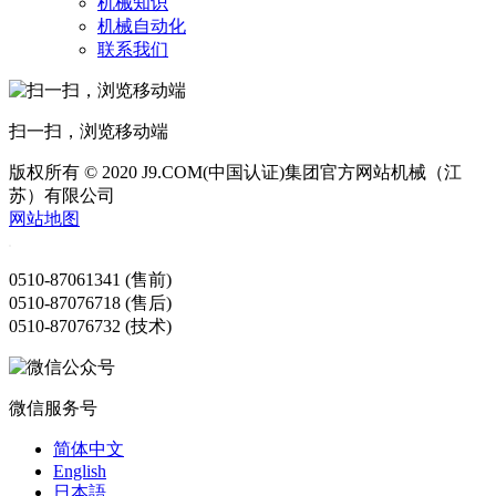
机械知识
机械自动化
联系我们
扫一扫，浏览移动端
版权所有 © 2020 J9.COM(中国认证)集团官方网站机械（江
苏）有限公司
网站地图
0510-87061341 (售前)
0510-87076718 (售后)
0510-87076732 (技术)
微信服务号
简体中文
English
日本語