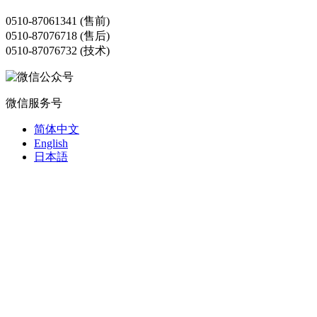
0510-87061341 (售前)
0510-87076718 (售后)
0510-87076732 (技术)
微信服务号
简体中文
English
日本語