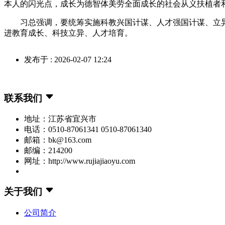
本人的闪光点，成长为德智体美劳全面成长的社会从义扶植者
习总强调，要统筹实施科教兴国计谋、人才强国计谋、立异
进教育成长、科技立异、人才培育。
发布于 : 2026-02-07 12:24
联系我们
地址：江苏省宜兴市
电话：0510-87061341 0510-87061340
邮箱：bk@163.com
邮编：214200
网址：http://www.rujiajiaoyu.com
关于我们
公司简介