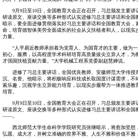
9月9日至10日，全国教育大会正在召开，习总颁发主要讲
研读原文、座谈交换等多种形式认实进修习总主要讲话和全国
暗示，要全面进修贯彻落实好习总主要讲话和全国教育大会，
命，培育德智体美劳全面成长的社会从义扶植者和人，以现实
力量。
“人平易近教师承担着为党育人、为国育才的主要，做为一
初心、服膺，以高程度学术科研培育高质量拔尖立异人才，为
才强国扶植贡献力量。”大学机械工程系党委副赵慧婵说。
进修了习总主要讲话，全国优良教师、安徽师范大学传授席
沉、名誉。他暗示，将积极响应科技成长取国度计谋需求，不
索乐趣，沉视学生立异能力培育，以现实步履帮力一体推进教
培育。
9月9日至10日，全国教育大会正在召开，习总颁发主要讲
研读原文、座谈交换等多种形式认实进修习总主要讲话和全国
——。
西北师范大学生命科学学院研究员张继暗示，将愈加坚想，
弘愿、成大才，并树立准确的世界不雅、人生不雅和价值不雅