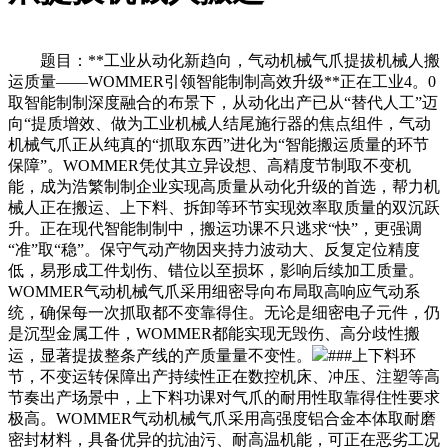
题目：**工业从动化新趋向，气动机械气爪提拔机械人搬
运质量——WOMMER引领智能制制高效升级**正在工业4。0
取智能制制深度融合的布景下，从动化出产已从“替代人工”迈
向“提质增效、做为工业机械人结尾施行器的焦点组件，气动
机械气爪正从纯真的“抓取东西”进化为“智能搬运质量的环节
保障”。WOMMER凭仗其立异设想、高精度节制取不变机
能，成为浩繁制制企业实现高质量从动化升级的首选，帮力机
械人正在搬运、上下料、拆卸等环节实现效率取质量的双沉跃
升。正在现代智能制制中，搬运功课不只逃求“快”，更强调
“准”取“稳”。保守气动产物因夹持力波动大、反复定位精度
低，易形成工件划伤、错位以至损坏，影响后续加工质量。
WOMMER气动机械气爪采用细密导向布局取高响应气动系
统，确保每一次抓取都不变靠得住。无论是细密电子元件，仍
是沉型金属工件，WOMMER都能实现无毁伤、高分歧性搬
运，显著提拔整条产线的产质量量不变性。
###上下料环
节，不变运转保障出产持续性正在数控机床、冲压、注塑等高
节奏出产场景中，上下料功课对气爪的耐用性取靠得住性要求
极高。WOMMER气动机械气爪采用高强度铝合金本体取耐磨
密封材料，具备优异的抗油污、耐高温机能，可正在恶劣工况