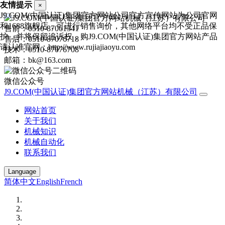
友情提示
×
J9.COM(中国认证)集团官方网站公司官方宣传网站为公司官网
和1688旗舰店，可进行销售询价，其他网络平台均不受正品保
售前：0510-87061341
护，并将保留追诉权，购J9.COM(中国认证)集团官方网站产品
售后：0510-87076718
请认准官网：http://www.rujiajiaoyu.com
技术：0510-87076708
邮箱：bk@163.com
微信公众号
J9.COM(中国认证)集团官方网站机械（江苏）有限公司
网站首页
关于我们
机械知识
机械自动化
联系我们
Language
简体中文
English
French