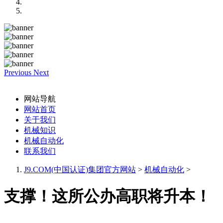
Previous
Next
网站导航
网站首页
关于我们
机械知识
机械自动化
联系我们
J9.COM(中国认证)集团官方网站
>
机械自动化
>
支撑！这所公办高职将升本！