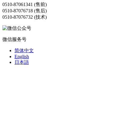
0510-87061341 (售前)
0510-87076718 (售后)
0510-87076732 (技术)
微信服务号
简体中文
English
日本語