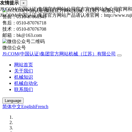
友情提示
×
J9.COM(中国认证)集团官方网站公司官方宣传网站为公司官
J9.COM(中国认证)集团官方网站产品请认准官网：http://www.rujiaji
售前：0510-87061341
售后：0510-87076718
技术：0510-87076708
邮箱：bk@163.com
微信公众号
J9.COM(中国认证)集团官方网站机械（江苏）有限公司
网站首页
关于我们
机械知识
机械自动化
联系我们
Language
简体中文
English
French