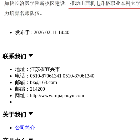
发布于 : 2026-02-11 14:40
联系我们
地址：江苏省宜兴市
电话：0510-87061341 0510-87061340
邮箱：bk@163.com
邮编：214200
网址：http://www.rujiajiaoyu.com
关于我们
公司简介