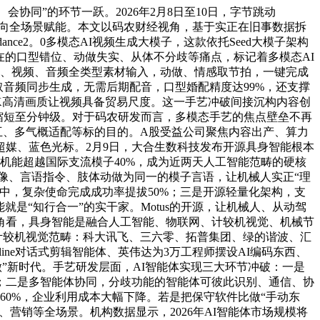
同”的环节一跃。2026年2月8日至10日，字节跳动
功能转向全场景赋能。本文以码农财经视角，基于实正在旧事数据拆
ce2。0多模态AI视频生成大模子，这款依托Seed大模子架构
在的口型错位、动做失实、从体不分歧等痛点，标记着多模态AI
、图片、视频、音频全类型素材输入，动做、情感取节拍，一键完成
音频同步生成，无需后期配音，口型婚配精度达99%，还支撑
2K高清画质让视频具备贸易尺度。这一手艺冲破间接沉构内容创
缩短至分钟级。对于码农研发而言，多模态手艺的焦点壁垒不再
互、多气概适配等标的目的。A股受益公司聚焦内容出产、算力
媒、蓝色光标。2月9日，大合生数科技发布开源具身智能根本
析机能超越国际支流模子40%，成为近两天人工智能范畴的硬核
图像、言语指令、肢体动做为同一的模子言语，让机械人实正“理
中，复杂使命完成成功率提拔50%；三是开源轻量化架构，支
是“知行合一”的实干家。Motus的开源，让机械人、从动驾
角看，具身智能是融合人工智能、物联网、计较机视觉、机械节
计较机视觉范畴：科大讯飞、三六零、拓普集团、绿的谐波、汇
line对话式剪辑智能体、英伟达为3万工程师摆设AI编码东西、
“自从工做”新时代。手艺研发层面，AI智能体实现三大环节冲破：一是
；二是多智能体协同，分歧功能的智能体可彼此识别、通信、协
低60%，企业利用成本大幅下降。若是把保守软件比做“手动东
营销等全场景。机构数据显示，2026年AI智能体市场规模将