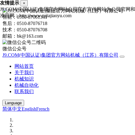
友情提示
×
J9.COM(中国认证)集团官方网站公司官方宣传网站为公司官网
准官网：http://www.rujiajiaoyu.com
售前：0510-87061341
售后：0510-87076718
技术：0510-87076708
邮箱：bk@163.com
微信公众号
J9.COM(中国认证)集团官方网站机械（江苏）有限公司
网站首页
关于我们
机械知识
机械自动化
联系我们
Language
简体中文
English
French