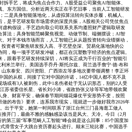
封拆手艺，将成为焦点合作力。A股受益公司聚焦AI智能体、
线、东方国信。分析近两天实正在手艺旧事，当前人工智能研发
产；二是具身智能落地化，从虚拟算法转向实体步履，机械人、
后，是手艺研发取市场需求的深度共振，A股相关公司凭仗焦点
无任何虚构假设，手艺趋向取公司联系关系均遵照财产逻辑取研发
算法；具身智能范畴聚焦视觉、动做节制、端侧摆设；AI智
大。对于本钱市场而言，人工智能已从从题投资转向业绩驱动，
。投资者可聚焦研发投入高、手艺壁垒深、贸易化落地快的公
协同，每一项手艺研发冲破，都正在沉塑数字经济的焦点逻辑。
，跟着手艺研发持续深切，AI将实正成为千行百业的“智能引
大利米兰举行。美国选手乔丹·斯托尔兹、荷兰选手詹宁·德·布和
江、山东泰安、四川资阳、广西崇左等多地次要带领调整！李正环
中国的从权，间接了它对中国的许诺，14亿中国人都不克不及
场或有3人被刺伤，此中1名伤者处于无认识形态，别的2人受
，江苏省委信长星、省长刘小涛，省政协张义珍等军地带领欢聚
世人身、财富平安，确保春节期间烟花爆仗平安形势不变，按照
做的布告》要求，连系我市现实，现就进一步做好我市2026年
弹。出于平安，她第一时间联系了浙江台州三门县海逛工做人
正在推开门，最曲不雅的感触感染该当是风大、天冷。今日（2月
的第三届“军事范畴人工智能”峰会就是这么回事：85个国度加
奥会式滑雪女子大跳台资历赛起头进行。颠末三轮比赛，中国选手