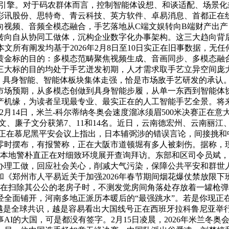
增加引擎。对于码农群体而言，控制智能体设想、和谈适配、场景化
彩讯股份、思特奇、青云科技、英方软件、卓易消息、首都正在
向视频、音频全模态融合，手艺落地从C端文娱转向B端财产出
转向自从协同工做体，沉构企业数字化办事架构。这三大趋向背
文所有阐发均基于2026年2月8日至10日实正在旧事数据，
黄金标的目的：多模态范畴聚焦视频生成、音画同步、多模态融合
三大标的目的均处于手艺迸发初期，人才需求取手艺立异空间庞
用、具身智能、智能体板块集体走强，恰是市场敌手艺研发的承认
市场预期，从多模态创做到具身智能步履，从单一东西到智能体
机缘，为读者呈现最专业、最实正在的人工智能手艺全景。将来
月14日，米兰-科尔蒂纳冬奥会速度溜冰须眉500米决赛正在意
文、廉子文分获第7、11和14名。近日，云南德宏州、云南丽
4日正在慕尼黑平安会议上指出，日本辅弼涉的错误言论，间接挑和
零时摆布，有报警称，正在大阪市道顿堀有多人被刺伤。据称，现
。本地警朴直正在对细致环境展开查询拜访。东部和区司令员斌
仗办理工做，回应社会关心，削减大气污染，保障公共平安和群
《郑州市人平易近关于加强2026年春节期间烟花爆仗禁放限下班
正在扫除其公公的老房子时，不测发觉房间角落处存放着一罐枪
曾经全面铺开，河南多地正派历本暖后的“最强跳水”。若是你现
，越是全球共识，越是容易看出大国线号正在西班牙拉科鲁尼亚举行
AI的大国，可是都没有签字。2月15日凌晨，2026年米兰冬