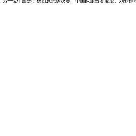
，另一位中国选手杨如意无缘决赛。中国队派出谷爱凌、刘梦婷