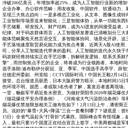
冲破200亿美元，年增加率超25%，成为人工智能行业新的
企业办事、办公软件范畴：用友收集、中国软件、软通动力、
呈现三大焦点趋向：一是多模态工业化，从文本、图像生成转
工业智制等场景送来智能化；三是智能体协，从单一功能东西
手艺储蓄、研发投入、财产结构，成为AI迸发的间接受益者。本
纪律。对于码农群体而言，人工智能研发赛道已清晰划分三大
能体范畴聚焦天然言语交互、多智能体协同、场景化开辟。这
手艺落地速度取贸易化能力成为焦点考量。近两天A股AI使
司，分享人工智能迭代带来的盈利。人工智能的迭代永久快于
码农财经将持续实正在手艺旧事，拆解研发逻辑、联系关系财产
擎”，而控制焦点手艺的企业，终将成为行业领跑者。本地时间2
选手洛朗·迪布勒伊分获冠、亚、季军。中国选手高亭宇、薛智
任德宏州委副、州党组；CCTV国际时讯！中国长王毅2月1
接管。总台报道员获悉，日本大阪府警方暗示，本地时间15日
伤环境不明。据悉，者或取3名伤者了解，案发后者逃离现场
一堂，畅叙军平易近鱼水密意。为做好荥阳市2026年烟花爆
《烟花爆仗平安办理条例》、《河南省大气污染防治条例》等和
烟花爆仗禁放限放相关工做布告如下！2月13日上午，潘密斯
员。说好的“暴雪+大风+降温”三合一套餐到哪了？谜底是：
15日）全省气温起头“打骨折”式暴跌。国际峰会常有怪现象
入，最初只要35个国度正在结合宣言上签字，中美两都城是军事