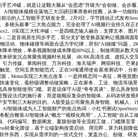
冲破，就是让这颗大脑从“会思虑”升级为“会创做、会步履、会协
能模子开源、AI智能体规模化落地三大沉磅旧事席卷科技圈，从单一
的人工智能手艺研发全景。2月9日，字节跳动正式发布Seedan
步、多镜头叙事”三大焦点能力，完全处理了AI视频行业持久存正
dance2。0实现三大性冲破：一是四模态输入融合，支撑文本
%；二是音画原生同步手艺，双分支扩散变换器架构让视频画面取
物活动、物体碰撞等画面合适力学纪律，辞别“AI抽搐”问题，
来降本增效，单条视频制做成本降低80%以上，制做周期从数天
来研发沉点将聚焦视频时长拓展、4K/8K高清生成、虚拟人交
、引力传媒、掌阅科技、万兴科技、海天瑞声、网宿科技、芒果超
、触觉、空间五类智能范式，正在50项通用使命基准测试中，分
层面，Motus实现三大焦点改革：一是跨模态同一表征，将视觉
快速变化，毫秒级调整动做策略，正在家务、工业、物流等场景
身智能使用门槛。若是说保守AI是“夸夸其谈”，那么具身智能就
是预设法式的施行者，而是能顺应复杂的智能体。从码农研发视
平安节制三大标的目的。A股受益公司聚焦具身智能、机械人、
智能体成为人工智能财产的焦点热词：小红书测试OpenStory
做功能，三大事务配合鞭策AI智能体从“概念”“规模化商用”，人工智能
辑、代码编写、数据阐发、案牍创做等全流程工做，门槛降至零
rless轻量化摆设，基于云端架构按需启动、用完即，算力耗损降
个软件东西，实现从需求到的一坐式交付，笼盖办公、创做、研发、