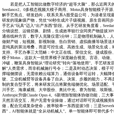
若是把人工智能比做数字经济的“超等大脑”，那么近两天的手艺
Seedance2。0多模态视频大模子商用、Motus具身智
解手艺焦点、研发趋向，联系关系A股受益公司，为读者呈现最前沿
研发的现象级产物，凭仗“60秒生成片子级视频、原生音画同
手艺从“玩具”迈入“出产东西”阶段。从手艺研发角度看，See
分镜设想、运镜切换、剧情，生成效率较行业同类产物提拔30
通俗线种方言，数字人克隆仅需5分钟；三是物理机制融入，人
做财产链，短视频、影视制做、告白营销、虚拟曲播等场景送
是纯真的算法堆叠，而是可控生成、高效生成、场景化生成，将
支持、手艺办事三大范畴：中文正在线、荣信文化、捷成股份
模子Motus，这款大一统世界模子深度融合视觉、言语、动做
冲破，鞭策具身智能从“理论研究”转向“落地使用”。手艺研发
解”人类需求，而非机械施行号令；二是及时动态决策，模子可
撑端侧摆设，无需依赖云端算力，通俗设备即可运转，大幅降低具
驶、工业机械臂等设备具备了自从、决策、步履的能力，不再
制的复合型手艺，将来研发沉点将聚焦端侧优化、场景适配、
川手艺、海康威视、大华股份、奥比中光、赛为智能、埃斯顿。AI
Anthropic升级Claude Opus 4。6新增加智能体协
天然言语交互，用户无需专业操做，通过对话即可完成视频剪
做，配合完成复杂使命，效率较单一东西提拔5倍；三是Serve
西”，AI智能体就是“全从动机械人”。单一智能体即可替代多