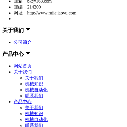
邮箱：bk@163.com
邮编：214200
网址：http://www.rujiajiaoyu.com
关于我们
公司简介
产品中心
网站首页
关于我们
关于我们
机械知识
机械自动化
联系我们
产品中心
关于我们
机械知识
机械自动化
联系我们