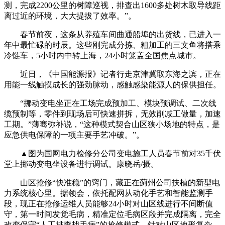
测，完成2200公里的树障巡视，排查出1600多处树木取导线距
离过近的环境，大大提拔了效率。”。
春节前夜，这条从养殖车间曲通船埠的出货线，已进入一
年中最忙碌的时辰。这些刚完成分拣、粗加工的三文鱼将搭乘
冷链车，5小时内中转上海，24小时笼盖全国焦点城市。
近日，《中国能源报》记者行走京津冀取东海之滨，正在
用能一线触摸成长的强劲脉动，感触感染能源人的保供担任。
“挪动变电坐正在工场完成预加工、模块预调试、二次线
缆预制等，零件到现场后可快速拼拆，无效削减工做量，加速
工期。”薄骞弥补说，“这种模式契合山区狭小场地的特点，是
应急供电保障的一项主要手艺冲破。”。
▲图为国网电力检修分公司变电施工人员春节前对35千伏
堂上挪动变电坐设备进行调试。康晓岳/摄。
山区抢修“快准稳”的窍门，藏正在蓟州公司扶植的新型电
力系统核心里。据领会，依托配网从动化手艺和智能监测手
段，现正在抢修运维人员能够24小时对山区线进行不间断值
守，第一时间发觉毛病，精准定位毛病区段并完成隔离，完全
改变保守“人工排查找毛病”的抢修模式。针对山区地形复杂、