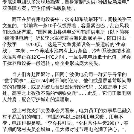
专属送电团队多次现场勘查，量身定制“从供+秒级应急发电”
双保障方案，守住仔猪“温暖防地”。
而正在所有用电设备中，水冷却系统最环节，间接关乎三
文鱼的。“以前靠一条10千伏线撑着，容量紧巴巴，刮台风我
们比鱼还严重。”国网象山县供电公司鹤浦供电所（以下简称
“鹤浦供电所”）所长李永军搓着被海风吹皴的手，随口报出一
个数字——9700伏。“这是三文鱼养殖设备一般运转的‘生命
线’。”本来，一个养殖水池内有上万条鱼，冷却系统连结水池
水温常年正在12℃—14℃之间，一旦供电电压低于此值，就会
干扰养殖设备一般运转，给企业形成庞大丧失。
当人们奔赴团聚时，国网宁波供电公司一群异乎寻常的
“数字同事”，正7×24小时不间断值守。他们或是屏幕前即问即
答的智能体，或是系统后台默默运转的代码，又或是地下深
处、高空之上孜孜不倦的“钢铁尖兵”……此刻，它们正取电网
人并肩，配合守护城市的温暖取。
堂上村党支部支委李会兵看来，电力员工的办事早已融入
村平易近们的糊口。“村里90%以上都利用电采暖，用电不
变，电压也很是稳。”李会兵引见，“全村常住生齿290户，春
节期间返村夫员会增加，但大师对过节用电充满了决心。”。