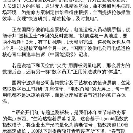
人员难进入的区域，通过无人机精准航拍，曲不雅研判毛病现
场环境，为抢修方案制定供给靠得住根据，全面提拔抢修措置
效率，实现“快速研判，精准抢修，及时复电”。
正在国网宁波输电全景核心，电缆运检人员动脱手指，便
能研判“巡检卫士”传回的及时数据。“以前巡检一条地道，要
两小我耗时3天，有了机械狗，1天就能完成，巡检频次也从每
3个月一次提拔至每半个月一次。”国网宁波供电公司电缆运检
核心青年柯逸丰告诉《中国能源报》记者。
若是说地下和天空的“尖兵”用脚板测量电网，那么后方的
数据后台，还有另一群“数字员工”正用算法城市的“体温”。
国网宁波供电公司营销数字及手艺核心的值班屏前，竺沁
然取数字员工“智研”并肩值守。“电数甬城”的大屏上，每一笔
用电都不是冰凉的数字，而是这座城市春节运转的实正在体
温。
“‘帮企开门红’专题监测板块，是我们本年春节辅政办事
的焦点东西。”竺沁然指着屏幕引见，这套基于sigmoid函数的
指数模子，将企业出产形态量化为清晰信号：指数跨越110暗
示高速成长，100以下则提醒较汗青程度有所下降。“春节期