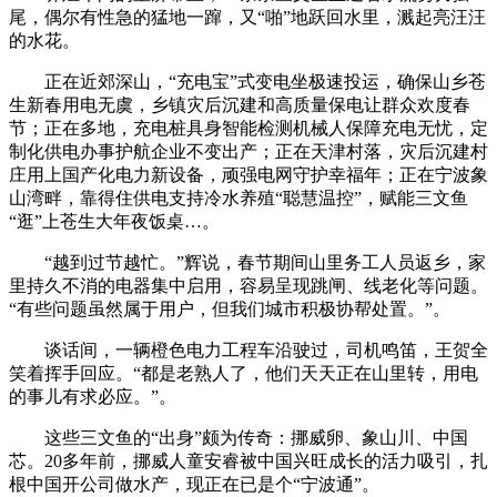
尾，偶尔有性急的猛地一蹿，又“啪”地跃回水里，溅起亮汪汪
的水花。
正在近郊深山，“充电宝”式变电坐极速投运，确保山乡苍
生新春用电无虞，乡镇灾后沉建和高质量保电让群众欢度春
节；正在多地，充电桩具身智能检测机械人保障充电无忧，定
制化供电办事护航企业不变出产；正在天津村落，灾后沉建村
庄用上国产化电力新设备，顽强电网守护幸福年；正在宁波象
山湾畔，靠得住供电支持冷水养殖“聪慧温控”，赋能三文鱼
“逛”上苍生大年夜饭桌…。
“越到过节越忙。”辉说，春节期间山里务工人员返乡，家
里持久不消的电器集中启用，容易呈现跳闸、线老化等问题。
“有些问题虽然属于用户，但我们城市积极协帮处置。”。
谈话间，一辆橙色电力工程车沿驶过，司机鸣笛，王贺全
笑着挥手回应。“都是老熟人了，他们天天正在山里转，用电
的事儿有求必应。”。
这些三文鱼的“出身”颇为传奇：挪威卵、象山川、中国
芯。20多年前，挪威人童安睿被中国兴旺成长的活力吸引，扎
根中国开公司做水产，现正在已是个“宁波通”。