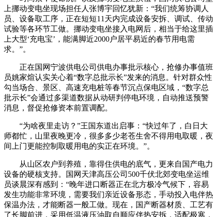
上挪动变电坐现场担任人张博宇回忆犹新：“我们统筹协调人
员、设备取工序，正在短短11天内完成设备安拆、调试、传动
试验等各环节工做。挪动变电坐接入电网后，相当于给这里插
上大型‘充电宝’，能满脚近2000户居平易近的春节用电需
求。”。
正在国网宁波供电公司供电办事批示核心，抢修办事值班
员姚家煊认实关心着“数字总批示长”发来的消息。针对群众性
勾当场合、景区、高速充电桩等春节沉点保电区域，“数字总
批示长”会通过多渠道数据从动研判停电环境，自动推送预警
消息，督促抢修资本前置调配。
“为啥夜里走访？”王国东道出启事：“快过年了，白日大
师都忙，山里夜晚更冷，很多多少老苍生舍不得用电取暖，夜
间上门更能控制取暖用电的实正在环境。”。
从山区农户到养殖，靠得住供电的底气，更来自国产电力
设备的硬核支持。国网天津高压公司500千伏北郊变电坐运维
员谈晨深有感到：“晚年进口断器正在北方极冷气候下，容易
发生功能非常环境，需要我们亲近设备形态，手动投入电伴热
保温办法，才能断器一般工做。现在，国产断器材质、工艺有
了长脚前进，采用低温液压油取自顺应伴热安拆，适配极寒，