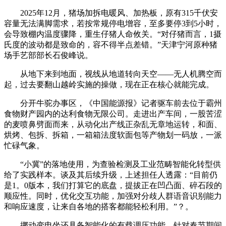
2025年12月，猪场加拆电暖风、加热板，原有315千伏安
容量无法满脚需求，若按常规停电增容，至多要停3到5小时，
会导致棚内温度骤降，重生仔猪人命攸关。“对仔猪而言，1摄
氏度的波动都是致命的，容不得半点差错。”天津宁河原种猪
场手艺部部长石俊峰说。
从地下来到地面，视线从地道转向天空——无人机腾空而
起，过去要翻山越岭实施的操做，现在正在核心就能完成。
分开牛驼办事区，《中国能源报》记者驱车前去位于霸州
食物财产园内的达利食物无限公司。走进出产车间，一股苦涩
的麦喷鼻劈面而来，从动化出产线正杂乱无章地运转，和面、
烘烤、包拆、拆箱，一箱箱法度软面包等产物划一码放，一派
忙碌气象。
“小冀”的落地使用，为查验检测及工业范畴智能化转型供
给了实践样本。谈及其后续升级，上述担任人透露：“目前仍
是1。0版本，我们打算它的底盘，提拔正在凹凸面、碎石段的
顺应性。同时，优化交互功能，加强对分歧人群语音识别能力
和响应速度，让来自各地的搭客都能轻松利用。”？。
挪动变电坐还具备智能化的有载调压功能。针对春节期间