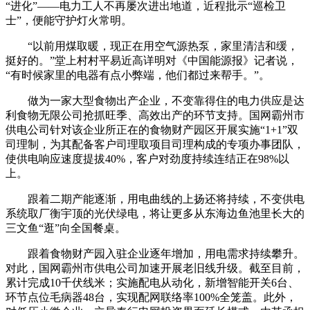
“进化”——电力工人不再屡次进出地道，近程批示“巡检卫
士”，便能守护灯火常明。
“以前用煤取暖，现正在用空气源热泵，家里清洁和缓，
挺好的。”堂上村村平易近高详明对《中国能源报》记者说，
“有时候家里的电器有点小弊端，他们都过来帮手。”。
做为一家大型食物出产企业，不变靠得住的电力供应是达
利食物无限公司抢抓旺季、高效出产的环节支持。国网霸州市
供电公司针对该企业所正在的食物财产园区开展实施“1+1”双
司理制，为其配备客户司理取项目司理构成的专项办事团队，
使供电响应速度提拔40%，客户对劲度持续连结正在98%以
上。
跟着二期产能逐渐，用电曲线的上扬还将持续，不变供电
系统取厂衡宇顶的光伏绿电，将让更多从东海边鱼池里长大的
三文鱼“逛”向全国餐桌。
跟着食物财产园入驻企业逐年增加，用电需求持续攀升。
对此，国网霸州市供电公司加速开展老旧线升级。截至目前，
累计完成10千伏线米；实施配电从动化，新增智能开关6台、
环节点位毛病器48台，实现配网联络率100%全笼盖。此外，