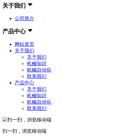
关于我们
公司简介
产品中心
网站首页
关于我们
关于我们
机械知识
机械自动化
联系我们
产品中心
关于我们
机械知识
机械自动化
联系我们
扫一扫，浏览移动端