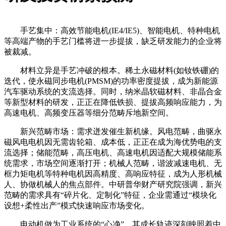
手艺集中：高效节能电机(IE4/IE5)、智能电机、特种电机
等高端产物的手艺门槛将进一步提拔，缺乏研发能力的企业将
被裁减。
材料立异是手艺冲破的根本。稀土永磁材料(如钕铁硼)的
迭代，使永磁同步电机(PMSM)的功率密度提拔，成为新能源
汽车驱动系统的支流选择。同时，纳米晶软磁材料、非晶合金
等新型材料的研发，正正在降低铁损、提拔高频响应能力，为
高速电机、高频变压器等细分范畴斥地新空间。
新兴范畴市场：需求迸发催生新机缘。风电范畴，曲驱永
磁风电电机因无需齿轮箱、成本低，正正在成为海优势电的支
流选择；储能范畴，高压电机、高速电机因适配大规模储能系
统需求，市场空间逐渐打开；机械人范畴，谐波减速电机、无
框力矩电机等特种电机因高精度、高响应特征，成为人形机械
人、协做机械人的焦点部件。中研普华财产研究院强调，新兴
范畴的需求具有“碎片化、定制化”特征，企业需通过“模块化
设想+柔性出产”模式快速响应市场变化。
电动机做为工业系统的“心净”，其成长轨迹深刻映照着中