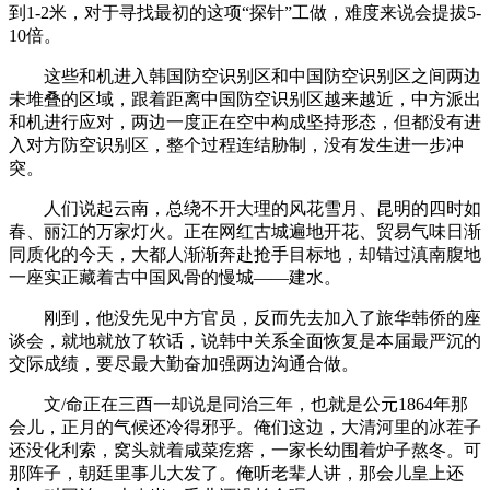
到1-2米，对于寻找最初的这项“探针”工做，难度来说会提拔5-
10倍。
这些和机进入韩国防空识别区和中国防空识别区之间两边
未堆叠的区域，跟着距离中国防空识别区越来越近，中方派出
和机进行应对，两边一度正在空中构成坚持形态，但都没有进
入对方防空识别区，整个过程连结胁制，没有发生进一步冲
突。
人们说起云南，总绕不开大理的风花雪月、昆明的四时如
春、丽江的万家灯火。正在网红古城遍地开花、贸易气味日渐
同质化的今天，大都人渐渐奔赴抢手目标地，却错过滇南腹地
一座实正藏着古中国风骨的慢城——建水。
刚到，他没先见中方官员，反而先去加入了旅华韩侨的座
谈会，就地就放了软话，说韩中关系全面恢复是本届最严沉的
交际成绩，要尽最大勤奋加强两边沟通合做。
文/命正在三酉一却说是同治三年，也就是公元1864年那
会儿，正月的气候还冷得邪乎。俺们这边，大清河里的冰茬子
还没化利索，窝头就着咸菜疙瘩，一家长幼围着炉子熬冬。可
那阵子，朝廷里事儿大发了。俺听老辈人讲，那会儿皇上还