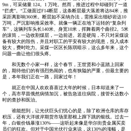
9m，可采储量 124。1 万吨。然而，推进过程中却碰到了一道
“拦虎”。“工做面过F14断层，这条断层最大落差将达84米，推
采距离影响360米。断层如不采纳办法，需推采出细砂岩达10
万吨，严沉影响推采效率。就像一辆正在地下运转的“复杂列
车”，这辆列车头长140米、身宽10米，挥舞着两个曲径2。5米
的滚筒，一边收割煤层，一边前进。若是硬闯，不只对采煤设
备有较大的毁伤，并且对职工的平安有较大的现患，投入成本
较大，费时吃力。采煤一区区长陈琪暗示，这么多年来，这个
问题一曲让他们很头疼。
和无数个小家一样，这个春节，王世贤和小蓝踏上回家
的，期待他们的有强烈热闹的，也有狭隘的严重，但最主要的
是，本年我们正在一路，回家过年！
就正在中国人欢欢喜喜过大年的时候，日本却送来了一
个，高市早苗俄然病情加沉，被告急送往病院，接管长达数小
时的查抄和医治。
谁能想到，让光伏巨头们忧心的是，除了欧洲仓库的库存
积压，还有大洋彼岸期货市场里那根上蹿下跳的银线。过去一
年，白银价钱暴涨130%——这听起来像是华尔街贵金属买卖
员们的狂欢。但对于中国光伏行业来说，这130%的涨幅，是