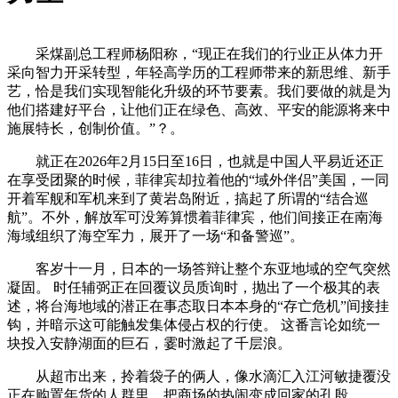
采煤副总工程师杨阳称，“现正在我们的行业正从体力开
采向智力开采转型，年轻高学历的工程师带来的新思维、新手
艺，恰是我们实现智能化升级的环节要素。我们要做的就是为
他们搭建好平台，让他们正在绿色、高效、平安的能源将来中
施展特长，创制价值。”？。
就正在2026年2月15日至16日，也就是中国人平易近还正
在享受团聚的时候，菲律宾却拉着他的“域外伴侣”美国，一同
开着军舰和军机来到了黄岩岛附近，搞起了所谓的“结合巡
航”。不外，解放军可没筹算惯着菲律宾，他们间接正在南海
海域组织了海空军力，展开了一场“和备警巡”。
客岁十一月，日本的一场答辩让整个东亚地域的空气突然
凝固。 时任辅弼正在回覆议员质询时，抛出了一个极其的表
述，将台海地域的潜正在事态取日本本身的“存亡危机”间接挂
钩，并暗示这可能触发集体侵占权的行使。 这番言论如统一
块投入安静湖面的巨石，霎时激起了千层浪。
从超市出来，拎着袋子的俩人，像水滴汇入江河敏捷覆没
正在购置年货的人群里，把商场的热闹变成回家的孔殷。