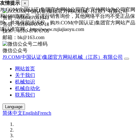
友情提示
×
J9.COM(中国认证)集团官方网站公司官方宣传网站为公司官网
和1688旗舰店，可进行销售询价，其他网络平台均不受正品保
售前：0510-87061341
护，并将保留追诉权，购J9.COM(中国认证)集团官方网站产品
售后：0510-87076718
请认准官网：http://www.rujiajiaoyu.com
技术：0510-87076708
邮箱：bk@163.com
微信公众号
J9.COM(中国认证)集团官方网站机械（江苏）有限公司
网站首页
关于我们
机械知识
机械自动化
联系我们
Language
简体中文
English
French