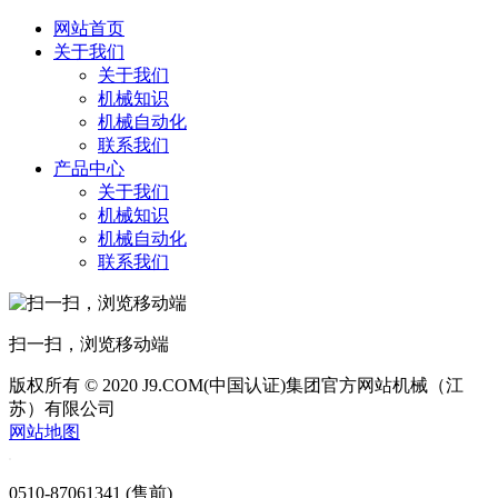
网站首页
关于我们
关于我们
机械知识
机械自动化
联系我们
产品中心
关于我们
机械知识
机械自动化
联系我们
扫一扫，浏览移动端
版权所有 © 2020 J9.COM(中国认证)集团官方网站机械（江
苏）有限公司
网站地图
0510-87061341 (售前)