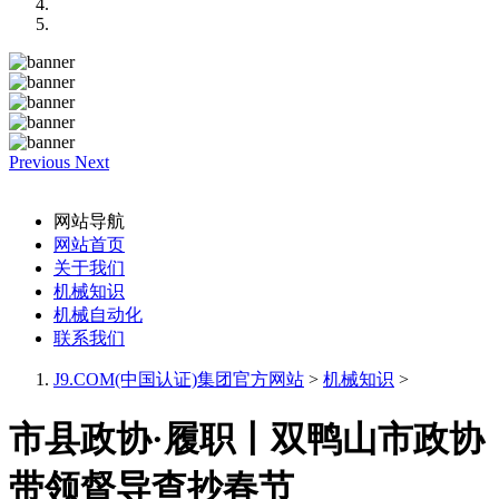
Previous
Next
网站导航
网站首页
关于我们
机械知识
机械自动化
联系我们
J9.COM(中国认证)集团官方网站
>
机械知识
>
市县政协·履职丨双鸭山市政协
带领督导查抄春节