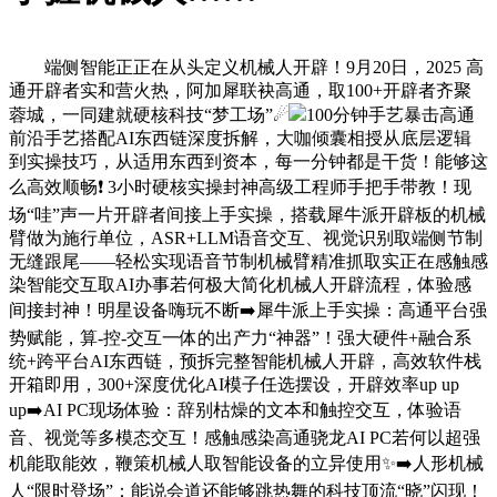
端侧智能正正在从头定义机械人开辟！9月20日，2025 高
通开辟者实和营火热，阿加犀联袂高通，取100+开辟者齐聚
蓉城，一同建就硬核科技“梦工场”☄
100分钟手艺暴击高通
前沿手艺搭配AI东西链深度拆解，大咖倾囊相授从底层逻辑
到实操技巧，从适用东西到资本，每一分钟都是干货！能够这
么高效顺畅❗️️ 3小时硬核实操封神高级工程师手把手带教！现
场“哇”声一片开辟者间接上手实操，搭载犀牛派开辟板的机械
臂做为施行单位，ASR+LLM语音交互、视觉识别取端侧节制
无缝跟尾——轻松实现语音节制机械臂精准抓取实正在感触感
染智能交互取AI办事若何极大简化机械人开辟流程，体验感
间接封神！明星设备嗨玩不断➡️犀牛派上手实操：高通平台强
势赋能，算-控-交互一体的出产力“神器”！强大硬件+融合系
统+跨平台AI东西链，预拆完整智能机械人开辟，高效软件栈
开箱即用，300+深度优化AI模子任选摆设，开辟效率up up
up➡️AI PC现场体验：辞别枯燥的文本和触控交互，体验语
音、视觉等多模态交互！感触感染高通骁龙AI PC若何以超强
机能取能效，鞭策机械人取智能设备的立异使用✨➡️人形机械
人“限时登场”：能说会道还能够跳热舞的科技顶流“晓”闪现！