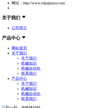
网址：http://www.rujiajiaoyu.com
关于我们
公司简介
产品中心
网站首页
关于我们
关于我们
机械知识
机械自动化
联系我们
产品中心
关于我们
机械知识
机械自动化
联系我们