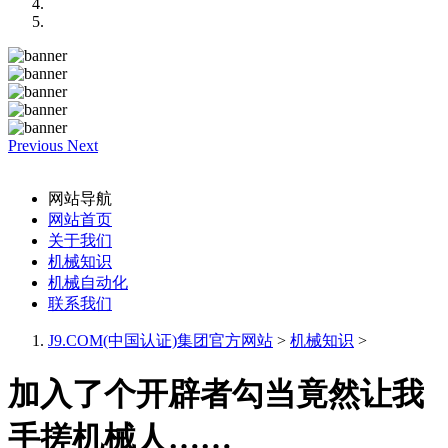
Previous
Next
网站导航
网站首页
关于我们
机械知识
机械自动化
联系我们
J9.COM(中国认证)集团官方网站
>
机械知识
>
加入了个开辟者勾当竟然让我
手搓机械人……