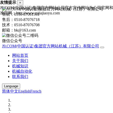
友情提示
×
J9.COM(中国认证)集团官方网站公司官方宣传网站为公司官网
准官网：http://www.rujiajiaoyu.com
售前：0510-87061341
售后：0510-87076718
技术：0510-87076708
邮箱：bk@163.com
微信公众号
J9.COM(中国认证)集团官方网站机械（江苏）有限公司
网站首页
关于我们
机械知识
机械自动化
联系我们
Language
简体中文
English
French