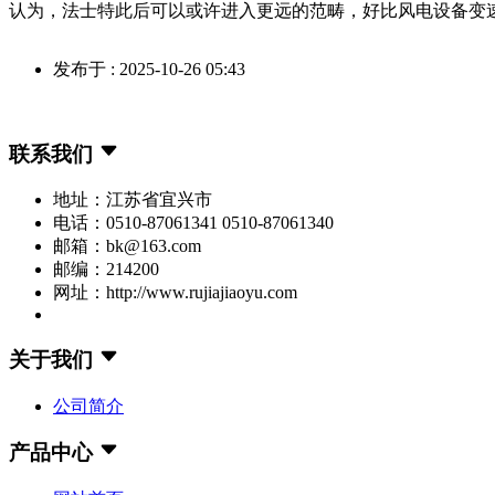
认为，法士特此后可以或许进入更远的范畴，好比风电设备变
发布于 : 2025-10-26 05:43
联系我们
地址：江苏省宜兴市
电话：0510-87061341 0510-87061340
邮箱：bk@163.com
邮编：214200
网址：http://www.rujiajiaoyu.com
关于我们
公司简介
产品中心