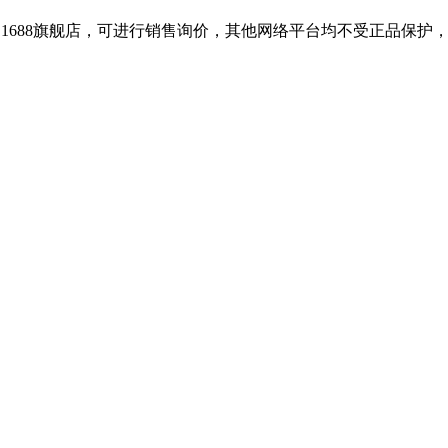
和1688旗舰店，可进行销售询价，其他网络平台均不受正品保护，