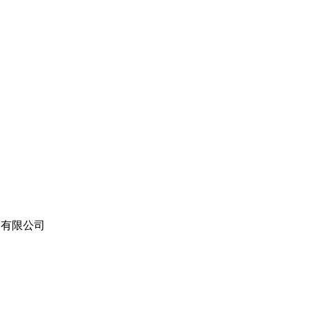
苏）有限公司