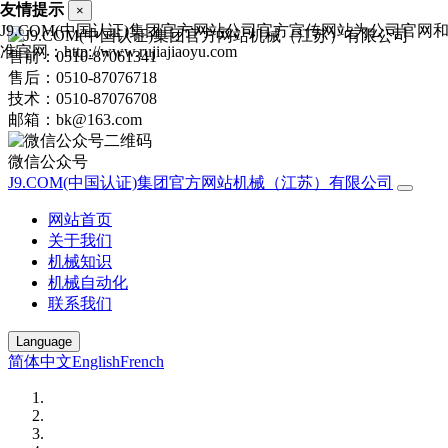
友情提示
×
J9.COM(中国认证)集团官方网站公司官方宣传网站为公司官网
准官网：http://www.rujiajiaoyu.com
售前：0510-87061341
售后：0510-87076718
技术：0510-87076708
邮箱：bk@163.com
微信公众号
J9.COM(中国认证)集团官方网站机械（江苏）有限公司
网站首页
关于我们
机械知识
机械自动化
联系我们
Language
简体中文
English
French