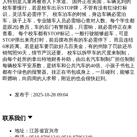
发布于 : 2025-10-28 09:04
联系我们
地址：江苏省宜兴市