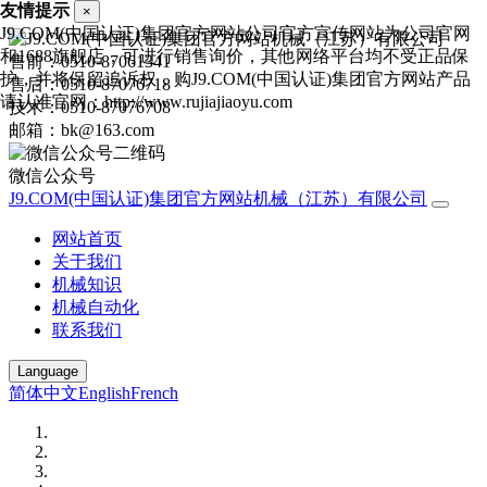
友情提示
×
J9.COM(中国认证)集团官方网站公司官方宣传网站为公司官网
和1688旗舰店，可进行销售询价，其他网络平台均不受正品保
售前：0510-87061341
护，并将保留追诉权，购J9.COM(中国认证)集团官方网站产品
售后：0510-87076718
请认准官网：http://www.rujiajiaoyu.com
技术：0510-87076708
邮箱：bk@163.com
微信公众号
J9.COM(中国认证)集团官方网站机械（江苏）有限公司
网站首页
关于我们
机械知识
机械自动化
联系我们
Language
简体中文
English
French