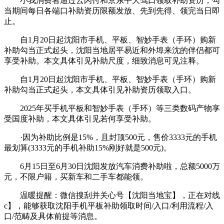
小我消费者通过云闪付和京东平大驾口领取补助资历，勾
当期间每日各端口补助资历限额发放、先到先得、领完当日即
止。
自1月20日起沈阳市手机、平板、智妙手表（手环）购新
补助勾当正式起头，沈阳当地居平易近和外埠来沈的伴侣都可
享受补助。本文具体引见补助尺度，细致消息可见注释。
自1月20日起沈阳市手机、平板、智妙手表（手环）购新
补助勾当正式起头，本文具体引见补助资历领取入口。
2025年买手机平板和智妙手表（手环）等三类数码产物享
受国度补助，本文具体引见若何享受补助。
·因为补助比例是15%，且封顶500元，售价3333元的手机
最划算(3333元的手机补助15%刚好就是500元)。
6月15日至6月30日沈阳发放汽车消费补助啦，总额5000万
元，不限户籍，买新车和二手车都能领。
温暖提醒：微信搜刮并关心号【沈阳当地宝】，正在对线
c】，能够获取沈阳手机平板补助领取时间/入口/利用流程/入
口/范畴及具体前提等消息。