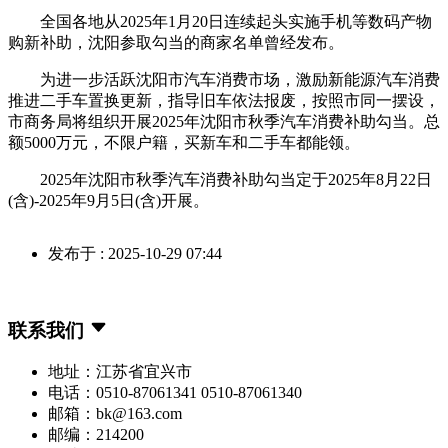
全国各地从2025年1月20日连续起头实施手机等数码产物
购新补助，沈阳参取勾当的商家名单曾经发布。
为进一步活跃沈阳市汽车消费市场，激励新能源汽车消费
推进二手车置换更新，指导旧车依法报废，按照市同一摆设，
市商务局将组织开展2025年沈阳市秋季汽车消费补助勾当。总
额5000万元，不限户籍，买新车和二手车都能领。
2025年沈阳市秋季汽车消费补助勾当定于2025年8月22日
(含)-2025年9月5日(含)开展。
发布于 : 2025-10-29 07:44
联系我们
地址：江苏省宜兴市
电话：0510-87061341 0510-87061340
邮箱：bk@163.com
邮编：214200