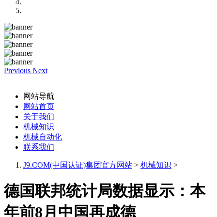
Previous
Next
网站导航
网站首页
关于我们
机械知识
机械自动化
联系我们
J9.COM(中国认证)集团官方网站
>
机械知识
>
德国联邦统计局数据显示：本
年前8月中国再成德