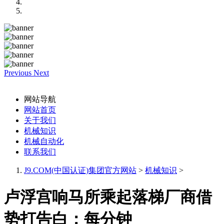
Previous
Next
网站导航
网站首页
关于我们
机械知识
机械自动化
联系我们
J9.COM(中国认证)集团官方网站
>
机械知识
>
卢浮宫响马所乘起落梯厂商借
势打告白：每分钟