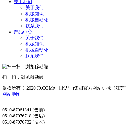
关于我们
关于我们
机械知识
机械自动化
联系我们
产品中心
关于我们
机械知识
机械自动化
联系我们
扫一扫，浏览移动端
版权所有 © 2020 J9.COM(中国认证)集团官方网站机械（江
网站地图
0510-87061341 (售前)
0510-87076718 (售后)
0510-87076732 (技术)