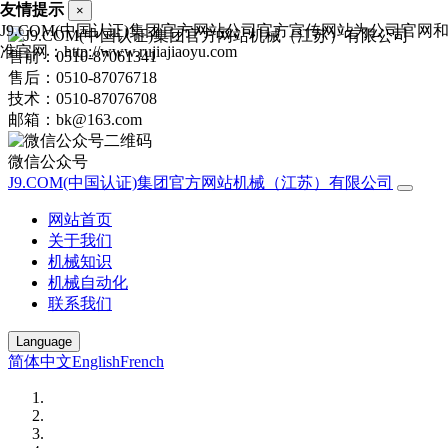
友情提示
×
J9.COM(中国认证)集团官方网站公司官方宣传网站为公司官网
准官网：http://www.rujiajiaoyu.com
售前：0510-87061341
售后：0510-87076718
技术：0510-87076708
邮箱：bk@163.com
微信公众号
J9.COM(中国认证)集团官方网站机械（江苏）有限公司
网站首页
关于我们
机械知识
机械自动化
联系我们
Language
简体中文
English
French