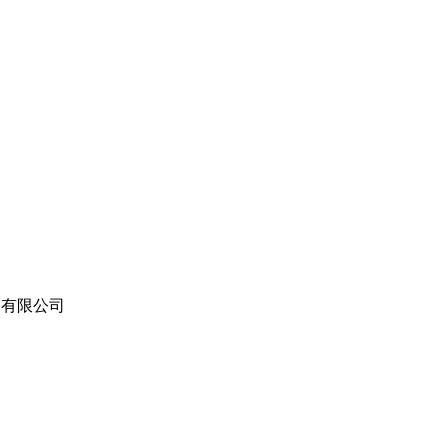
苏）有限公司