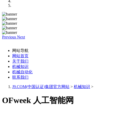
Previous
Next
网站导航
网站首页
关于我们
机械知识
机械自动化
联系我们
J9.COM(中国认证)集团官方网站
>
机械知识
>
OFweek 人工智能网