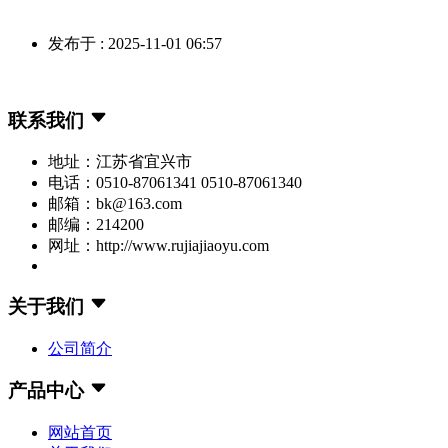
发布于 : 2025-11-01 06:57
联系我们
地址：江苏省宜兴市
电话：0510-87061341 0510-87061340
邮箱：bk@163.com
邮编：214200
网址：http://www.rujiajiaoyu.com
关于我们
公司简介
产品中心
网站首页