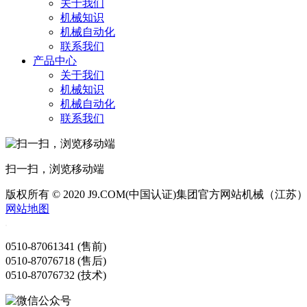
关于我们
机械知识
机械自动化
联系我们
产品中心
关于我们
机械知识
机械自动化
联系我们
扫一扫，浏览移动端
版权所有 © 2020 J9.COM(中国认证)集团官方网站机械（江
网站地图
0510-87061341 (售前)
0510-87076718 (售后)
0510-87076732 (技术)