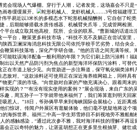
备博览会现场人气爆棚。穿行于人潮，记者发觉，这场嘉会不只是
色画卷缓缓展开。
蛇形机械人、龙虾机械人……3号馆福建理
叶伟平易近以3米长的多模态水下蛇形机械报酬例，它自创了蛇
敏捷，后期能够搭载水质传感器、机械臂夹爪等，完成管网检测、
这个平台成立取其他高校、院所、企业的联系。”曹新城的话道出
一平台，鞭策更多科技市场，“科技不克不及躺正在尝试室里，要
的陕西卫澜深海消息科技无限公司依托学校手艺劣势，结合央企
展会鞭策科技落地，深化产学研合做。”他的言语之间充满等候。
尽可能耽误海洋配备一般利用的年限？为它们刷上防污涂料！福
研制出以天然产品防污剂为焦点的新型海洋环保防污涂料，可替代
这正在市道上较少见。向世勋进一步注释道，保守氧化铜类涂料
态敌对。“这款涂料还可使用正在深近海养殖网箱上，同样具有
产物更广漠的市场。”向世勋对自家的产物充满决心。跟着周末
样实现的？”“有没有现实使用的案例？”展会现场，来自广东的
乐趣，周五孙子一下学就带他来福州了，我们筹算逛到明天回家
吸惹人。”18日，爷孙俩早早来到海峡国际会展核心，近距离感
他们惊讶。传闻户外展区有逛艇体验，他们毫不犹疑地将这个项
的海拆世界。福州二中高一学生郑雪婷目不斜视地旁不雅船舶模
分享本人的感触感染，“通过此次参不雅，我对海洋科技的理解不再
嘉会正以奇特的魅力，让湛蓝胡想正在更多里生根抽芽、健壮成长