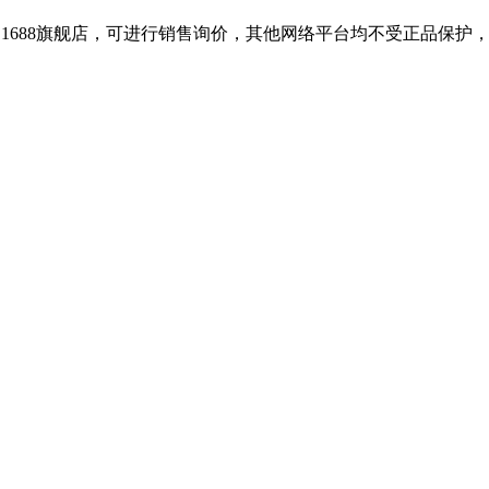
和1688旗舰店，可进行销售询价，其他网络平台均不受正品保护，