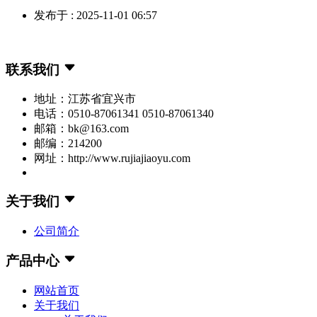
发布于 : 2025-11-01 06:57
联系我们
地址：江苏省宜兴市
电话：0510-87061341 0510-87061340
邮箱：bk@163.com
邮编：214200
网址：http://www.rujiajiaoyu.com
关于我们
公司简介
产品中心
网站首页
关于我们