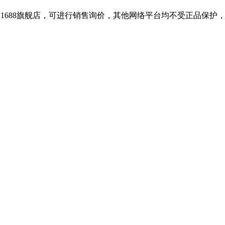
和1688旗舰店，可进行销售询价，其他网络平台均不受正品保护，