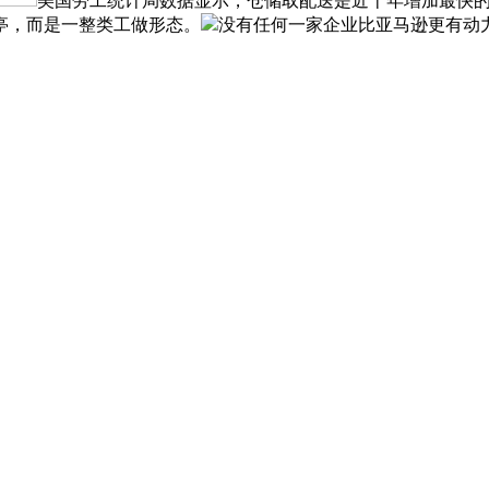
美国劳工统计局数据显示，仓储取配送是近十年增加最快
亭，而是一整类工做形态。
没有任何一家企业比亚马逊更有动