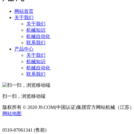
网站首页
关于我们
关于我们
机械知识
机械自动化
联系我们
产品中心
关于我们
机械知识
机械自动化
联系我们
扫一扫，浏览移动端
版权所有 © 2020 J9.COM(中国认证)集团官方网站机械（江
网站地图
0510-87061341 (售前)