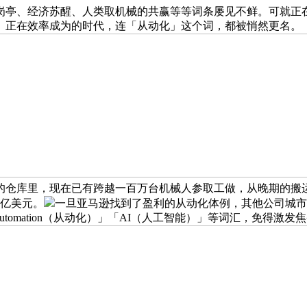
亭、经济苏醒、人类取机械的共赢等等词条屡见不鲜。可就正在
。正在效率成为的时代，连「从动化」这个词，都被悄然更名。
库里，现在已有跨越一百万台机械人参取工做，从晚期的搬运系统
6亿美元。
一旦亚马逊找到了盈利的从动化体例，其他公司城市
tion（从动化）」「AI（人工智能）」等词汇，免得激发焦炙。取而代