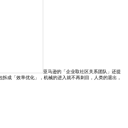
亚马逊的「企业取社区关系团队」还提
包拆成「效率优化」，机械的进入就不再刺目，人类的退出，