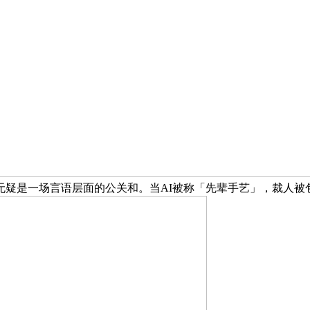
无疑是一场言语层面的公关和。当AI被称「先辈手艺」，裁人被