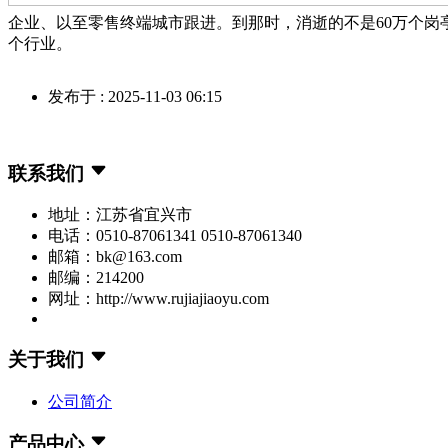
企业、以至零售终端城市跟进。到那时，消逝的不是60万个岗
个行业。
发布于 : 2025-11-03 06:15
联系我们
地址：江苏省宜兴市
电话：0510-87061341 0510-87061340
邮箱：bk@163.com
邮编：214200
网址：http://www.rujiajiaoyu.com
关于我们
公司简介
产品中心