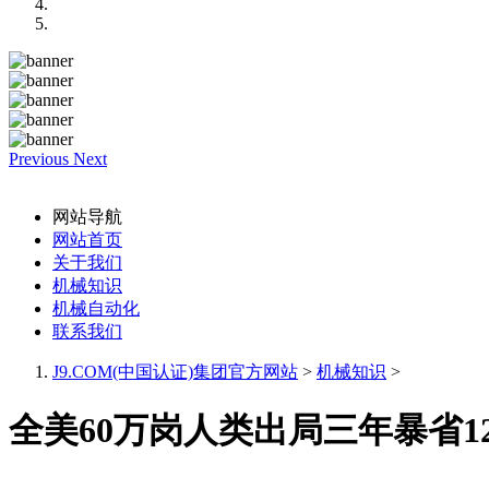
Previous
Next
网站导航
网站首页
关于我们
机械知识
机械自动化
联系我们
J9.COM(中国认证)集团官方网站
>
机械知识
>
全美60万岗人类出局三年暴省1