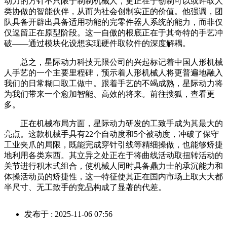
动力的方针不只限于制制机械人，更正在于创制可以或许取人
类协做的智能伙伴，从而为社会创制实正的价值。他强调，团
队具备开辟出具备适用功能的完零件器人系统的能力，而非仅
仅逗留正在原型阶段。这一自傲的根底正在于其奇特的手艺冲
破——通过模块化设想实现硬件取软件的深度解耦。
总之，星际动力科技无限公司的兴起标记着中国人形机械
人手艺的一个主要里程碑，预示着人形机械人将更普遍地融入
我们的日常糊口取工做中。跟着手艺的不竭成熟，星际动力将
为我们带来一个愈加智能、高效的将来。前往搜狐，查看更
多。
正在机械布局方面，星际动力研发的工致手成为其最大的
亮点。这款机械手具有22个自动度和5个被动度，冲破了保守
工业夹爪的局限，既能完成穿针引线等精细操做，也能够矫捷
地利用各类东西。其立异之处正在于将曲线活动取扭转活动的
关节进行积木式组合，使机械人同时具备鼎力士的承沉能力和
体操活动员的矫捷性，这一特征使其正在国内市场上取大大都
半尺寸、无工致手的竞品构成了显著的代差。
发布于 : 2025-11-06 07:56