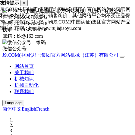
友情提示
×
J9.COM(中国认证)集团官方网站公司官方宣传网站为公司官网
和1688旗舰店，可进行销售询价，其他网络平台均不受正品保
售前：0510-87061341
护，并将保留追诉权，购J9.COM(中国认证)集团官方网站产品
售后：0510-87076718
请认准官网：http://www.rujiajiaoyu.com
技术：0510-87076708
邮箱：bk@163.com
微信公众号
J9.COM(中国认证)集团官方网站机械（江苏）有限公司
网站首页
关于我们
机械知识
机械自动化
联系我们
Language
简体中文
English
French