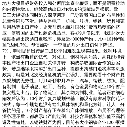
地方大项目标财务投入和处所配套资金鞭策，而不是消费拉动
的内素性增加。继续高估出口对P增加的贡献缺乏根据。欧、
日三大经济体同时陷入深度阑珊，已导致我国出口的布局性和
总量性同步下滑。特别是电子、机械、服拆、钢铁、玩具和家
居用品等出口产物，史无前例地面对国外消费市场萎缩的挤
压，使我国的出产过剩危机凸显。客岁9月份以来，我国4次大
幅度提超出跨越口退税率，涉及近4000种产物，此中161种“触
顶”达到17%。即便如斯，一季度的对外出口仍然下降19。
7%，申明提超出跨越口退税率很难发生现实结果。这种环境
下，该当有断臂的怯气，对化工、钢材等高污染、高耗能和资
本性产物出口企业自动关停并转，构成参取国际合作的新劣
势。若是继续采纳添加出口品种、提超出跨越口退税率等刺激
政策，就是对此次经济危机的严沉误判。需要察看十个财产复
兴规划的无效性。1月14日到2月25日，汽车、钢铁、纺织、配
备制制、电子消息、轻工、石化、有色金属和物流业10个财产
复兴规划出台。除了物流业，其余均为制制业。笔者正在细心
阐发后认为，10个财产复兴规划根基上都没有颠末科学的论证
法式，每一个规划也没有给出具体细则和量化方针。让人十分
管忧的是，10个财产都存正在着出产体例粗放、布局不合理等
深条理矛盾，都表示出产能过剩、科技含量低和附加值不高档
遍及性短处。以钢铁财产为例，目前有大小钢铁企业1200家摆