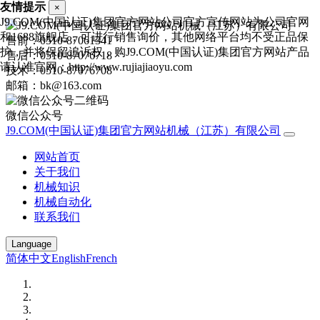
友情提示
×
J9.COM(中国认证)集团官方网站公司官方宣传网站为公司官网
和1688旗舰店，可进行销售询价，其他网络平台均不受正品保
售前：0510-87061341
护，并将保留追诉权，购J9.COM(中国认证)集团官方网站产品
售后：0510-87076718
请认准官网：http://www.rujiajiaoyu.com
技术：0510-87076708
邮箱：bk@163.com
微信公众号
J9.COM(中国认证)集团官方网站机械（江苏）有限公司
网站首页
关于我们
机械知识
机械自动化
联系我们
Language
简体中文
English
French