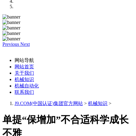
Previous
Next
网站导航
网站首页
关于我们
机械知识
机械自动化
联系我们
J9.COM(中国认证)集团官方网站
>
机械知识
>
单提“保增加”不合适科学成长
不雅