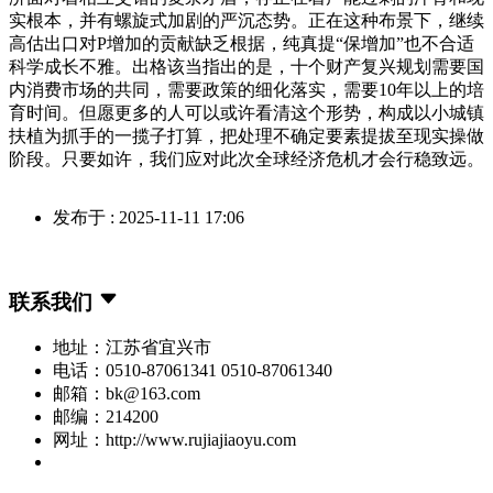
实根本，并有螺旋式加剧的严沉态势。正在这种布景下，继续
高估出口对P增加的贡献缺乏根据，纯真提“保增加”也不合适
科学成长不雅。出格该当指出的是，十个财产复兴规划需要国
内消费市场的共同，需要政策的细化落实，需要10年以上的培
育时间。但愿更多的人可以或许看清这个形势，构成以小城镇
扶植为抓手的一揽子打算，把处理不确定要素提拔至现实操做
阶段。只要如许，我们应对此次全球经济危机才会行稳致远。
发布于 : 2025-11-11 17:06
联系我们
地址：江苏省宜兴市
电话：0510-87061341 0510-87061340
邮箱：bk@163.com
邮编：214200
网址：http://www.rujiajiaoyu.com