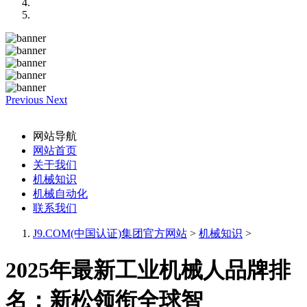
Previous
Next
网站导航
网站首页
关于我们
机械知识
机械自动化
联系我们
J9.COM(中国认证)集团官方网站
>
机械知识
>
2025年最新工业机械人品牌排
名：新松领衔全球智