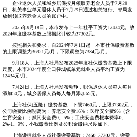
企业退休人员和城乡居保按月领取养老金人员于7月28
日，机关事业单元退休人员于7月29日通过相关银行、邮局发
放到领取养老金人员的账户中。
2025年9月18日，本市发布上一年社平工资为12434元。故
2024年度缴存基数上限据此计较为37302元。
按照相关和要求，自2024年7月1日起，本市社保缴费基数
的上限调整为36921元/月，下限调整为7384元/月。
9月18人，上海人社局发布2025年度社保缴费基数上下限
尺度。本市2024年度全口径城镇单元就业人员平均工资为
12434元/月。
7月24日，上海人社局发布动静，职保退休人员每人每月
添加50元，城乡居保人员每人每月添加65元。
上海社保(五险）缴费基数：下限7460元，上限37302元，
公司缴费比例别离为：养老安全费16%；医疗安全费9%（含
生育安全）；赋闲安全费0。5%；工伤安全费根本费率0。
2%-1。9%，小我缴费比例及公积金缴纳尺度如下。
上海矫捷就业人员社保缴费基数：7460 -37302元。缴费