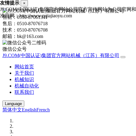
友情提示
×
J9.COM(中国认证)集团官方网站公司官方宣传网站为公司官网
准官网：http://www.rujiajiaoyu.com
售前：0510-87061341
售后：0510-87076718
技术：0510-87076708
邮箱：bk@163.com
微信公众号
J9.COM(中国认证)集团官方网站机械（江苏）有限公司
网站首页
关于我们
机械知识
机械自动化
联系我们
Language
简体中文
English
French