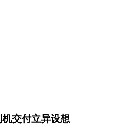
划机交付立异设想