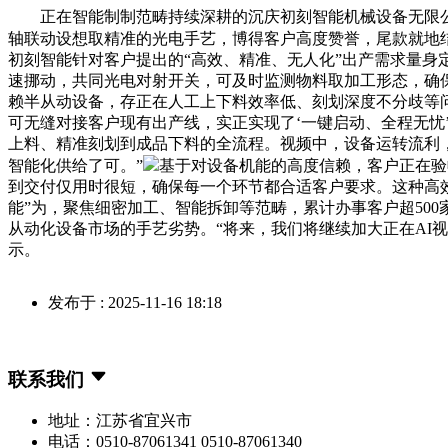
正在智能制制范畴持续深耕的沉庆初刻智能机械设备无限公司
轴联动设想取精准的光电手艺，博得客户高度赞誉，尾款就地
初刻智能针对客户提出的“高效、精准、无人化”出产需求量身
速挪动，共同光电对射开关，可及时监测物料取加工形态，确保
赖半从动设备，存正在人工上下料效率低、刻划深度不分歧等
可无缝对接客户现有出产线，实正实现了‘一键启动、全程无忧
上料、精准刻划到成品下料的全流程。视频中，设备运转流利
智能化供给了可。”
基于对设备机能的高度信赖，客户正在验
到交付仅用时很短，确保每一个环节都合适客户要求。这种高
能”为，聚焦细密加工、智能拆卸等范畴，累计办事客户超50
从动化设备市场的手艺劣势。“将来，我们将继续加大正在AI
示。
发布于 : 2025-11-16 18:18
联系我们
地址：江苏省宜兴市
电话：0510-87061341 0510-87061340