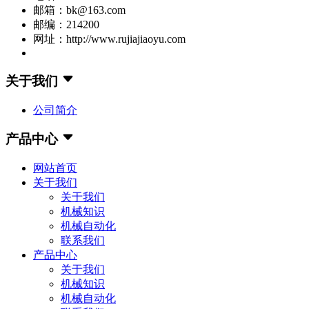
邮箱：bk@163.com
邮编：214200
网址：http://www.rujiajiaoyu.com
关于我们
公司简介
产品中心
网站首页
关于我们
关于我们
机械知识
机械自动化
联系我们
产品中心
关于我们
机械知识
机械自动化