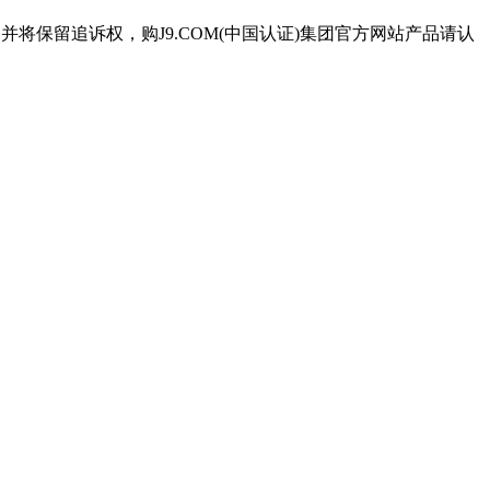
并将保留追诉权，购J9.COM(中国认证)集团官方网站产品请认