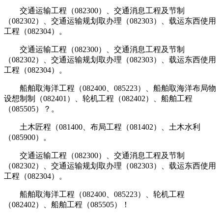
交通运输工程（082300）、交通消息工程及节制
（082302）、交通运输规划取办理（082303）、载运东西使用
工程（082304）。
交通运输工程（082300）、交通消息工程及节制
（082302）、交通运输规划取办理（082303）、载运东西使用
工程（082304）。
船舶取海洋工程（082400、085223）、船舶取海洋布局物
设想制制（082401）、轮机工程（082402）、船舶工程
（085505）？。
土木匠程（081400、布局工程（081402）、土木水利
（085900）。
交通运输工程（082300）、交通消息工程及节制
（082302）、交通运输规划取办理（082303）、载运东西使用
工程（082304）。
船舶取海洋工程（082400、085223）、轮机工程
（082402）、船舶工程（085505）！