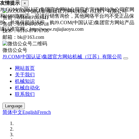
友情提示
×
J9.COM(中国认证)集团官方网站公司官方宣传网站为公司官网
和1688旗舰店，可进行销售询价，其他网络平台均不受正品保
售前：0510-87061341
护，并将保留追诉权，购J9.COM(中国认证)集团官方网站产品
售后：0510-87076718
请认准官网：http://www.rujiajiaoyu.com
技术：0510-87076708
邮箱：bk@163.com
微信公众号
J9.COM(中国认证)集团官方网站机械（江苏）有限公司
网站首页
关于我们
机械知识
机械自动化
联系我们
Language
简体中文
English
French