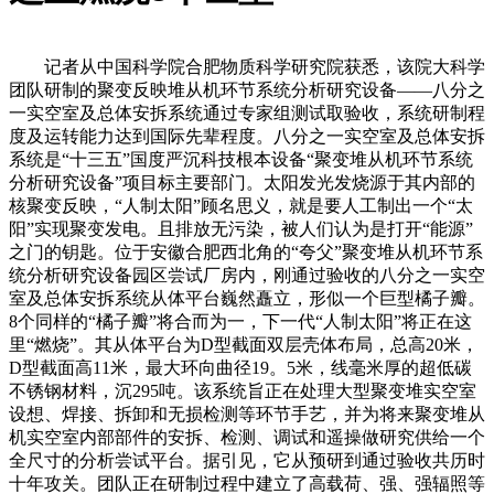
记者从中国科学院合肥物质科学研究院获悉，该院大科学
团队研制的聚变反映堆从机环节系统分析研究设备——八分之
一实空室及总体安拆系统通过专家组测试取验收，系统研制程
度及运转能力达到国际先辈程度。八分之一实空室及总体安拆
系统是“十三五”国度严沉科技根本设备“聚变堆从机环节系统
分析研究设备”项目标主要部门。太阳发光发烧源于其内部的
核聚变反映，“人制太阳”顾名思义，就是要人工制出一个“太
阳”实现聚变发电。且排放无污染，被人们认为是打开“能源”
之门的钥匙。位于安徽合肥西北角的“夸父”聚变堆从机环节系
统分析研究设备园区尝试厂房内，刚通过验收的八分之一实空
室及总体安拆系统从体平台巍然矗立，形似一个巨型橘子瓣。
8个同样的“橘子瓣”将合而为一，下一代“人制太阳”将正在这
里“燃烧”。其从体平台为D型截面双层壳体布局，总高20米，
D型截面高11米，最大环向曲径19。5米，线毫米厚的超低碳
不锈钢材料，沉295吨。该系统旨正在处理大型聚变堆实空室
设想、焊接、拆卸和无损检测等环节手艺，并为将来聚变堆从
机实空室内部部件的安拆、检测、调试和遥操做研究供给一个
全尺寸的分析尝试平台。据引见，它从预研到通过验收共历时
十年攻关。团队正在研制过程中建立了高载荷、强、强辐照等