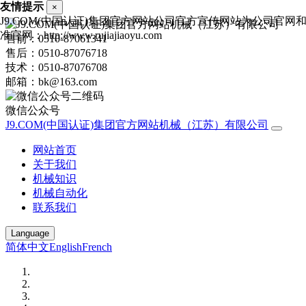
友情提示
×
J9.COM(中国认证)集团官方网站公司官方宣传网站为公司官网
准官网：http://www.rujiajiaoyu.com
售前：0510-87061341
售后：0510-87076718
技术：0510-87076708
邮箱：bk@163.com
微信公众号
J9.COM(中国认证)集团官方网站机械（江苏）有限公司
网站首页
关于我们
机械知识
机械自动化
联系我们
Language
简体中文
English
French