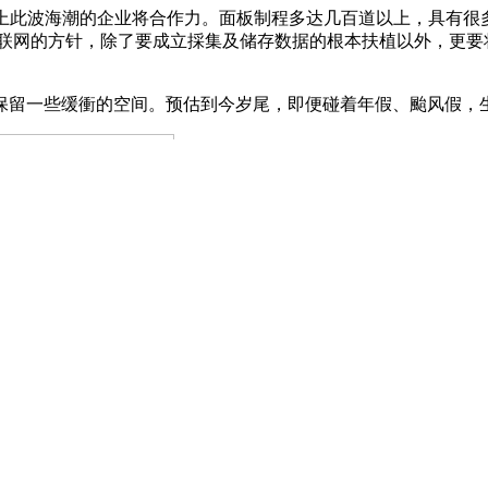
潮的企业将合作力。面板制程多达几百道以上，具有很多制制的dom
业互联网的方针，除了要成立採集及储存数据的根本扶植以外，更
留一些缓衝的空间。预估到今岁尾，即便碰着年假、颱风假，