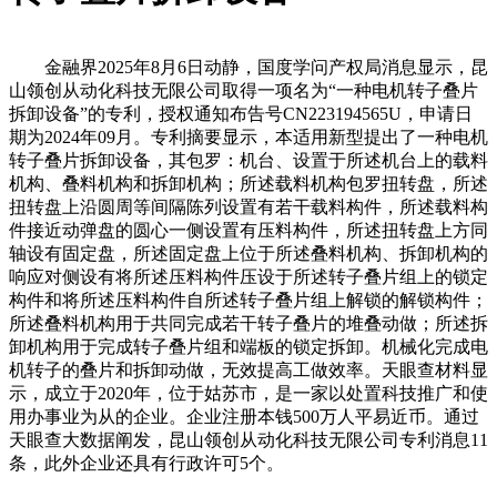
金融界2025年8月6日动静，国度学问产权局消息显示，昆
山领创从动化科技无限公司取得一项名为“一种电机转子叠片
拆卸设备”的专利，授权通知布告号CN223194565U，申请日
期为2024年09月。专利摘要显示，本适用新型提出了一种电机
转子叠片拆卸设备，其包罗：机台、设置于所述机台上的载料
机构、叠料机构和拆卸机构；所述载料机构包罗扭转盘，所述
扭转盘上沿圆周等间隔陈列设置有若干载料构件，所述载料构
件接近动弹盘的圆心一侧设置有压料构件，所述扭转盘上方同
轴设有固定盘，所述固定盘上位于所述叠料机构、拆卸机构的
响应对侧设有将所述压料构件压设于所述转子叠片组上的锁定
构件和将所述压料构件自所述转子叠片组上解锁的解锁构件；
所述叠料机构用于共同完成若干转子叠片的堆叠动做；所述拆
卸机构用于完成转子叠片组和端板的锁定拆卸。机械化完成电
机转子的叠片和拆卸动做，无效提高工做效率。天眼查材料显
示，成立于2020年，位于姑苏市，是一家以处置科技推广和使
用办事业为从的企业。企业注册本钱500万人平易近币。通过
天眼查大数据阐发，昆山领创从动化科技无限公司专利消息11
条，此外企业还具有行政许可5个。