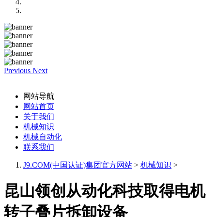
Previous
Next
网站导航
网站首页
关于我们
机械知识
机械自动化
联系我们
J9.COM(中国认证)集团官方网站
>
机械知识
>
昆山领创从动化科技取得电机
转子叠片拆卸设备