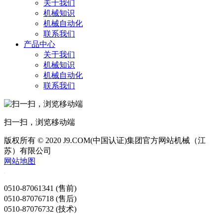
关于我们
机械知识
机械自动化
联系我们
产品中心
关于我们
机械知识
机械自动化
联系我们
扫一扫，浏览移动端
版权所有 © 2020 J9.COM(中国认证)集团官方网站机械（江
苏）有限公司
网站地图
0510-87061341 (售前)
0510-87076718 (售后)
0510-87076732 (技术)