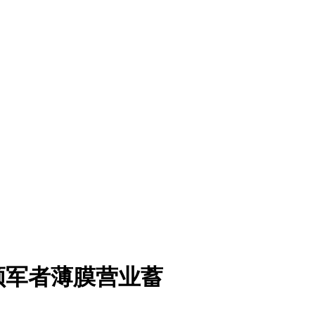
领军者薄膜营业蓄