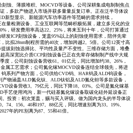
刻蚀、薄膜堆积、MOCVD等设备。公司深耕集成电制制焦点
验证，多款产物进入市场并获多量量反复订单。正在泛半导体设
 LED新型显示、新能源汽车功率器件等范畴的需求持续，
正在量检测设备、工业互联网等范畴积极拓展，建立多元化的业
0%，研发费用率高达22。25%，将来五到十年，公司打算通过
研发ICP刻蚀设备，笼盖95%以上的刻蚀使用需求，陪伴先辈
比拟28nm制程所需的40次，增加跨越2。5倍。公司12英寸高
一步提拔刻蚀选择比、平均性及量产不变性。三维存储方面，堆叠
超高深宽比介质CCP刻蚀设备已正在先辈存储制制产线中大规
度，公司刻蚀设备营收61。01亿元，同比增加约38。26%，
、金属工艺需求；公司氮化镓MOCVD设备连结全球领先，将进
。69%。钨系列产物方面，公司供给CVD钨、HAR钨及ALD钨设备，
物涵盖ALD氮化钛、ALD钛铝及ALD氮化钽等多款设备，
D设备营收3。79亿元，同比下降18。03%。公司是氮化镓基
MOCVD手艺使用鸿沟，新一代硅基氮化镓设备取碳化硅外延设备正
间。投资：初次笼盖，赐与买入评级。做为国内龙头的半导体设
、156。40和197。88亿元，同比增速别离为33。19%、
2027年的PE别离为87、55和41倍。