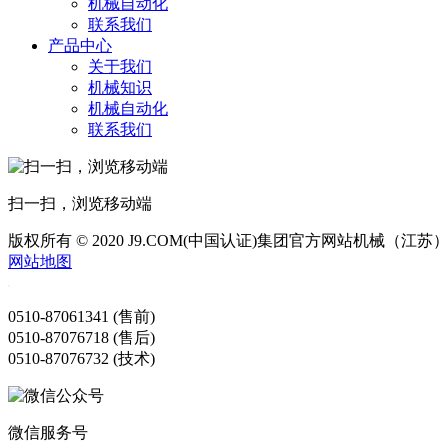
机械自动化
联系我们
产品中心
关于我们
机械知识
机械自动化
联系我们
扫一扫，浏览移动端
版权所有 © 2020 J9.COM(中国认证)集团官方网站机械（江
网站地图
0510-87061341 (售前)
0510-87076718 (售后)
0510-87076732 (技术)
微信服务号