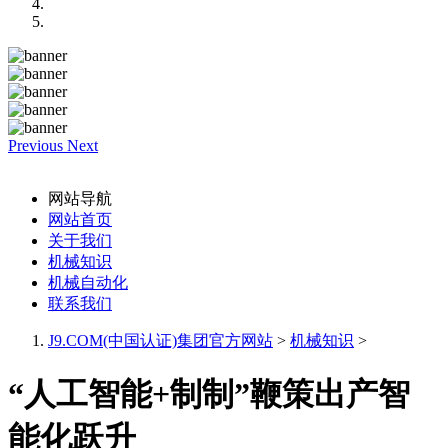
Previous
Next
网站导航
网站首页
关于我们
机械知识
机械自动化
联系我们
J9.COM(中国认证)集团官方网站
>
机械知识
>
“人工智能+制制”鞭策出产智
能化跃升