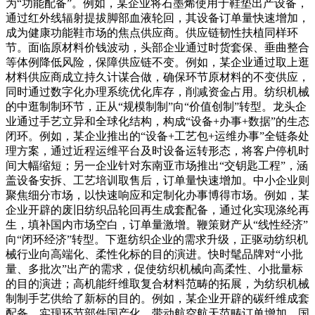
为“功能配备”。例如，某企业将石墨烯使用于鞋垫出产设备，
通过红外线辐射提拔脚部血液轮回，其设备订单量快速增加，
成为健康功能鞋市场的焦点供应商。供应链韧性扶植同样环
节。面临原材料价钱波动，头部企业通过时货套保、垂曲整合
等体例降低风险，保障供应链不变。例如，某企业通过取上逛
材料供应商成立持久计谋合做，确保环节原材料的不变供应，
同时通过数字化办理系统优化库存，削减资金占用。纺织机械
的中逛制制环节，正从“规模制制”向“价值创制”转型。龙头企
业通过手艺立异和全球化结构，构成“设备+办事+数据”的生态
闭环。例如，某企业推出的“设备+工艺包+运维办事”全链条处
理方案，通过近程运维平台及时设备运转形态，将客户停机时
间大幅缩短；另一企业针对东南亚市场推出“交钥匙工程”，涵
盖设备安拆、工艺培训取售后，订单量快速增加。中小企业则
聚焦细分市场，以快速响应和定制化办事博得市场。例如，某
企业开辟的废旧纺织品轮回再生成套配备，通过化实现涤纶再
生，填补国内市场空白，订单量激增。鞭策财产从“线性经济”
向“闭环经济”转型。下逛纺织企业的需求升级，正驱动纺织机
械行业向高端化、柔性化标的目的演进。快时髦品牌对“小批
量、多批次”出产的需求，促使纺织机械向高柔性、小批量标
的目的演进；高机能纤维取复合材料范畴的拓展，为纺织机械
制制手艺供给了新标的目的。例如，某企业开辟的碳纤维成套
配备，实现环节部件国产化，带动航空航天范畴订单增加。国