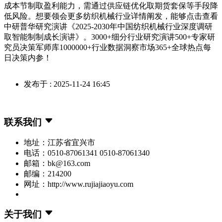
成本节制取盈利能力，需通过供应链优化取期货套保等手段降
低风险。想要领会更多纺织机械行业详情阐发，能够点击查看
中研普华研究演讲《2025-2030年中国纺织机械行业深度调研
取智能制制成长演讲》。3000+细分行业研究演讲500+专家研
究员决策军师库1000000+行业数据洞察市场365+全球热点每
日决策内参！
发布于 : 2025-11-24 16:45
联系我们
地址：江苏省宜兴市
电话：0510-87061341 0510-87061340
邮箱：bk@163.com
邮编：214200
网址：http://www.rujiajiaoyu.com
关于我们