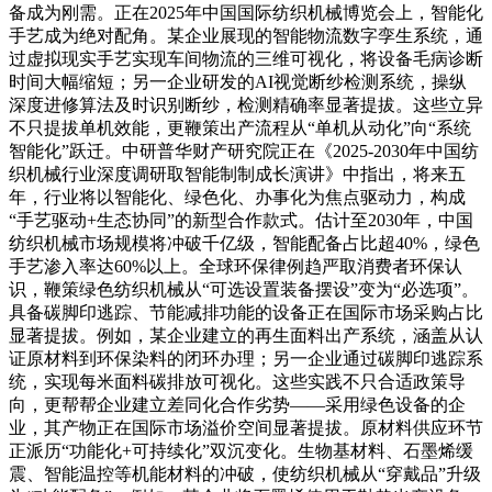
备成为刚需。正在2025年中国国际纺织机械博览会上，智能化
手艺成为绝对配角。某企业展现的智能物流数字孪生系统，通
过虚拟现实手艺实现车间物流的三维可视化，将设备毛病诊断
时间大幅缩短；另一企业研发的AI视觉断纱检测系统，操纵
深度进修算法及时识别断纱，检测精确率显著提拔。这些立异
不只提拔单机效能，更鞭策出产流程从“单机从动化”向“系统
智能化”跃迁。中研普华财产研究院正在《2025-2030年中国纺
织机械行业深度调研取智能制制成长演讲》中指出，将来五
年，行业将以智能化、绿色化、办事化为焦点驱动力，构成
“手艺驱动+生态协同”的新型合作款式。估计至2030年，中国
纺织机械市场规模将冲破千亿级，智能配备占比超40%，绿色
手艺渗入率达60%以上。全球环保律例趋严取消费者环保认
识，鞭策绿色纺织机械从“可选设置装备摆设”变为“必选项”。
具备碳脚印逃踪、节能减排功能的设备正在国际市场采购占比
显著提拔。例如，某企业建立的再生面料出产系统，涵盖从认
证原材料到环保染料的闭环办理；另一企业通过碳脚印逃踪系
统，实现每米面料碳排放可视化。这些实践不只合适政策导
向，更帮帮企业建立差同化合作劣势——采用绿色设备的企
业，其产物正在国际市场溢价空间显著提拔。原材料供应环节
正派历“功能化+可持续化”双沉变化。生物基材料、石墨烯缓
震、智能温控等机能材料的冲破，使纺织机械从“穿戴品”升级