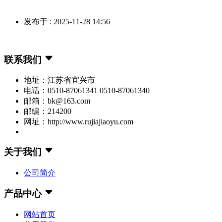
发布于 : 2025-11-28 14:56
联系我们
地址：江苏省宜兴市
电话：0510-87061341 0510-87061340
邮箱：bk@163.com
邮编：214200
网址：http://www.rujiajiaoyu.com
关于我们
公司简介
产品中心
网站首页