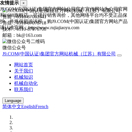
友情提示
×
J9.COM(中国认证)集团官方网站公司官方宣传网站为公司官网
和1688旗舰店，可进行销售询价，其他网络平台均不受正品保
售前：0510-87061341
护，并将保留追诉权，购J9.COM(中国认证)集团官方网站产品
售后：0510-87076718
请认准官网：http://www.rujiajiaoyu.com
技术：0510-87076708
邮箱：bk@163.com
微信公众号
J9.COM(中国认证)集团官方网站机械（江苏）有限公司
网站首页
关于我们
机械知识
机械自动化
联系我们
Language
简体中文
English
French