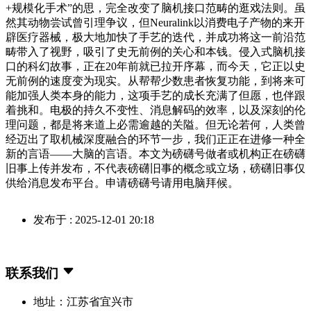
+规模化手术”的思，完全改变了脑机接口范畴的逛戏法则。虽
然其动物尝试曾引理争议，但Neuralink以消费电子产物的来开
辟医疗器械，极大地加快了手艺的迭代，并成功将这一前沿范
畴带入了视野，吸引了史无前例的关心和本钱。侵入式脑机接
口的科幻故事，正在20年前就已拉开序幕，而今天，它正以史
无前例的速度变为现实。从帮帮少数患者恢复功能，到将来可
能加强人类本身的能力，这项手艺的成长充满了但愿，也伴跟
着挑和。电极的持久不变性、消息解码的效率，以及深刻的伦
理问题，都是将来道上必需逾越的关隘。但无论若何，人类曾
经迈出了取机械深度融合的环节一步，我们正正在进修一种全
新的言语——大脑的言语。本文为磅礴号做者或机构正在磅礴
旧事上传并发布，不代表磅礴旧事的概念或立场，磅礴旧事仅
供给消息发布平台。申请磅礴号请用电脑拜候。
发布于 : 2025-12-01 20:18
联系我们
地址：江苏省宜兴市