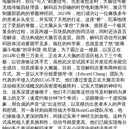
电极阵列，担任“写入”刺激信号。当患者想走时，大脑信号被
无线传输四处理器，解码后为切确的时空电刺激序列，激活节
制腿部肌肉的脊髓神经回。2023年，他们成功让一位瘫痪多年
的患者从头坐立，并实现了天然的行走。这座“桥”，完满地绕
过了受损的脊髓，让大脑从头“掌控”了身体。措辞是一个极其
复杂的过程，涉及跨越一百块肌肉的协同活动，同时还涉及言
语解读、语法构成的大脑言语皮层。因而，解码言语信号比解
码肢体活动要困罕见多。疯狂的科学家，也就是发了然“玻璃
漏斗电极”的菲利普·肯尼迪，为了霸占这一难题，以至正在
2014年公费三万美元，正在本人大脑的言语区植入了三个电
极，以切身验证其手艺，虽然此次尝试因术后并发症而未能完
全成功，但其摸索令人佩服。目前，言语解码次要有两种前沿
方式。其一是以大学分校爱德华·张（Edward Chang）团队为
代表的半侵入式的ECoG手艺。他们通过笼盖正在大脑言语和
活动相关区域概况的高密度电极阵列，记实大范畴的神经勾
当。连系深度进修模子，他们不只能将这些信号及时解码为屏
幕上的文字（速度约每分钟78个单词），还能驱动一个虚拟抽
象，用合成的声音“说”出这些话，以至模仿出患者本人的声音
和腔调。另一条径则由斯坦福大学取BrainGate团队斥地，他
们操纵侵入更深的阵列，间接记实单个神经元的放电。这种方
式虽然植入更具挑和性，但信号精度更高。他们已能实现每分
钟60多个单词的解码速度，且正在小词库中的错误率低于