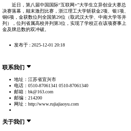
近日，第八届中国国际“互联网+”大学生立异创业大赛总
决赛落幕，颠末激烈比赛，浙江理工大学斩获金2项、银1项、
铜6项，金获数位列全国第29位（取武汉大学、中南大学等并
列），位列省属高校并列第3位，实现了学校正在该项赛事上
金及牌总数的双冲破。
发布于 : 2025-12-01 20:18
联系我们
地址：江苏省宜兴市
电话：0510-87061341 0510-87061340
邮箱：bk@163.com
邮编：214200
网址：http://www.rujiajiaoyu.com
关于我们