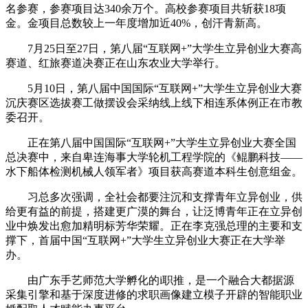
名参赛，参赛项目达340余万个。高校参赛项目共斩获18项
金。金项目总数较上一年度增加近40%，创汗青新高。
7月25日至27日，第八届“互联网+”大学生立异创业大赛高
赛道、红旅赛道决赛正在山东农业大学举行。
5月10日，第八届中国国际“互联网+”大学生立异创业大赛
沉庆赛区选拔赛工做摆设会采纳线上线下相连系体例正在市教
委召开。
正在第八届中国国际“互联网+”大学生立异创业大赛全国
总决赛中，来自卑连海事大学轮机工程学院的《鲲鹏科技——
水下船体检测机械人领军者》项目获高赛道本科生创意组金。
习总多次强调，全社会都要注沉和支撑青年立异创业，供
给更有益的前提，搭建更广漠的舞台，让泛博青年正在立异创
业中焕发出愈加精明标芳华荣耀。正在李克强总理的主要和支
撑下，首届中国“互联网+”大学生立异创业大赛正在大学举
办。
由广东手艺师范大学孵化的i职推，是一个融合大都据源
采集引擎和基于深度进修的求职画像建立模子开辟的智能职业