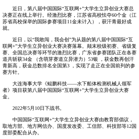
近日，第八届中国国际“互联网+”大学生立异创业大赛总
决赛正在线上举行。经激烈比赛，江苏省高校怯夺60个金（江
苏省高校保举的国际参赛项目11金未计入），获汗青最好成
就。
近日，以“我敢闯，我会创”为从题的第八届中国国际“互
联网+”大学生立异创业大赛决赛落幕。颠末校级初赛、省级复
赛、全国总决赛等环节的激烈比赛，广东省参赛团队正在各赛
道共斩获34金 （含萌芽赛道立异潜力）53银 ，获金数再创汗
青新高，获金总数排名全国第3 ，实现了走正在全国前列的参
赛方针。
大连海事大学《鲲鹏科技——水下船体检测机械人领军
者》项目获第八届中国国际“互联网+”大学生立异创业大赛
金。
2022年5月10日下战书。
中国国际“互联网+”大学生立异创业大赛由教育部倡议，
取地方部、地方网信办、国度发改委、工信部、科技部等12国
度部委配合从办。