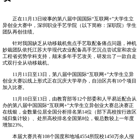
正在11月13日竣事的第八届中国国际“互联网+”大学生立
异创业大赛中，深圳职业手艺学院（以下简称：深职院）学生
团队再创佳绩。
针对我国缺乏从动移栽机焦点手艺取配备痛点问题，神机
妙栽团队依托江苏大学现代农业配备高手艺沉点尝试室和农业
工程省劣势学科支持，颠末多年手艺攻关，研发出了一款自走
式双行全从动移栽机。
11月11日至13日，第八届中国国际“互联网+”大学生立异
创业大赛以线上形式正在沉庆大学举办，自治区共有10个项目
加入比赛。
11月10日至13日，由教育部等12个部委和人平易近配合从
办的第八届中国国际“互联网+”大学生立异创业大赛总决赛正
在线银，金数量位居全国分析排名第14位（部下高校按行政区
域归集计较）、处所高校排名全国第8位，银总数较上一年度
增加23%。
本届大赛共有108个国度和地域4554所院校1450万余人报