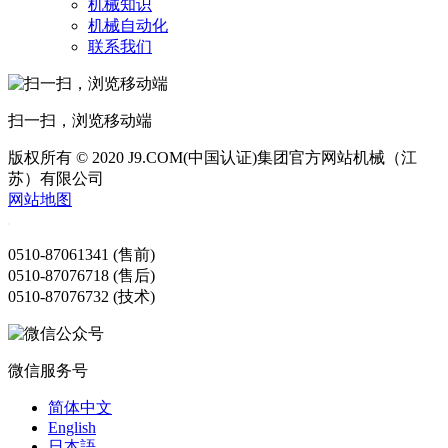
机械知识
机械自动化
联系我们
扫一扫，浏览移动端
版权所有 © 2020 J9.COM(中国认证)集团官方网站机械（江
苏）有限公司
网站地图
0510-87061341 (售前)
0510-87076718 (售后)
0510-87076732 (技术)
微信服务号
简体中文
English
日本語