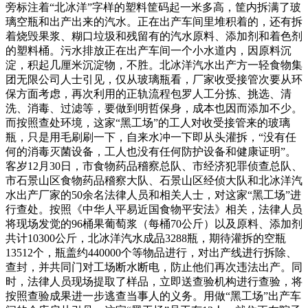
旁标注着“北冰洋”字样的塑料筐码起一米多高，筐内拆满了玻
璃空瓶和出产出来的汽水。正在出产车间里堆积着的，还有拆
着烧毁果浆、糊口垃圾和残留有的汽水原料、添加剂和着色剂
的塑料桶。污水排放正在出产车间一个小水道内，因原料沉
淀，积起几厘米沉淀物，不胜。北冰洋汽水出产方一轻食物集
团无限公司人士引见，仅从玻璃瓶看，厂家收受接管次要从环
保方面考虑，再次利用的正轨流程包罗人工分拣、挑选、清
洗、消毒、过滤等，要做到明哲保身，成本也因而添加不少。
而按照查处环境，这家“黑工场”的工人对收受接管来的玻璃
瓶，只是用毛刷刷一下，自来水冲一下即从头灌拆，“没有任
何的消毒灭菌设备，工人也没有任何防护设备和健康证明”。
客岁12月30日，市食物药品稽察总队、市经济犯罪侦查总队、
市石景山区食物药品稽察大队、石景山区经侦大队和北冰洋汽
水出产厂家的50余名法律人员和相关人士，对这家“黑工场”进
行查处。按照《中华人平易近国食物平安法》相关，法律人员
将现场发觉的96桶果葡萄浆（每桶70公斤）以及原料、添加剂
共计10300公斤，北冰洋汽水成品3288瓶，期待灌拆的空瓶
13512个，瓶盖约440000个等物品进行，对出产线进行拆除、
查封，并共同门对工场断水断电，防止他们再次违法出产。同
时，法律人员现场提取了样品，立即送查验机构进行查验，将
按照查验成果进一步逃查当事人的义务。用做“黑工场”出产车