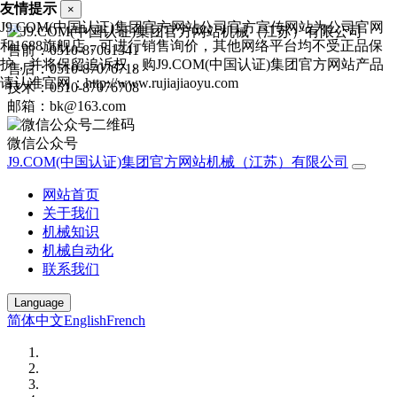
友情提示
×
J9.COM(中国认证)集团官方网站公司官方宣传网站为公司官网
和1688旗舰店，可进行销售询价，其他网络平台均不受正品保
售前：0510-87061341
护，并将保留追诉权，购J9.COM(中国认证)集团官方网站产品
售后：0510-87076718
请认准官网：http://www.rujiajiaoyu.com
技术：0510-87076708
邮箱：bk@163.com
微信公众号
J9.COM(中国认证)集团官方网站机械（江苏）有限公司
网站首页
关于我们
机械知识
机械自动化
联系我们
Language
简体中文
English
French