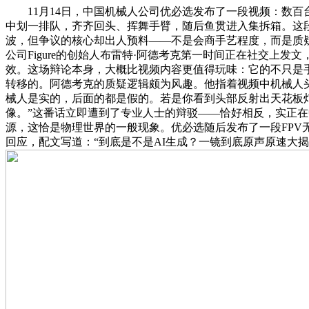
11月14日，中国机械人公司优必选发布了一段视频：数百台Wa
中划一排队，齐齐回头、挥舞手臂，随后鱼贯进入集拆箱。这
波，但争议的核心却出人预料——不是会商手艺程度，而是质
公司Figure的创始人布雷特·阿德考克第一时间正在社交上发文
效。这场辩论本身，大概比视频内容更值得玩味：它的不只是
转移的。阿德考克的质疑逻辑颇为风趣。他指着视频中机械人
械人是实的，后面的都是假的。若是你看到头部反射出天花板
像。”这番话立即遭到了专业人士的辩驳——恰好相反，实正
源，这恰是物理世界的一般现象。优必选随后发布了一段FPV
回应，配文写道：“到底是不是AI生成？一镜到底原声原速大揭