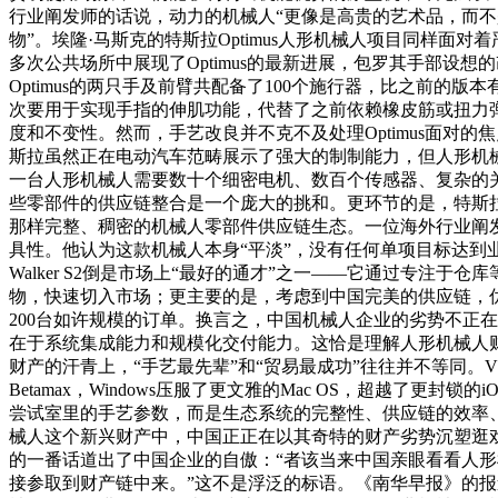
行业阐发师的话说，动力的机械人“更像是高贵的艺术品，而
物”。埃隆·马斯克的特斯拉Optimus人形机械人项目同样面对着
多次公共场所中展现了Optimus的最新进展，包罗其手部设想
Optimus的两只手及前臂共配备了100个施行器，比之前的
次要用于实现手指的伸肌功能，代替了之前依赖橡皮筋或扭力
度和不变性。然而，手艺改良并不克不及处理Optimus面对
斯拉虽然正在电动汽车范畴展示了强大的制制能力，但人形机
一台人形机械人需要数十个细密电机、数百个传感器、复杂的关
些零部件的供应链整合是一个庞大的挑和。更环节的是，特斯
那样完整、稠密的机械人零部件供应链生态。一位海外行业阐发师对
具性。他认为这款机械人本身“平淡”，没有任何单项目标达到
Walker S2倒是市场上“最好的通才”之一——它通过专注于
物，快速切入市场；更主要的是，考虑到中国完美的供应链，
200台如许规模的订单。换言之，中国机械人企业的劣势不正
在于系统集成能力和规模化交付能力。这恰是理解人形机械人
财产的汗青上，“手艺最先辈”和“贸易最成功”往往并不等同。
Betamax，Windows压服了更文雅的Mac OS，超越了更封
尝试室里的手艺参数，而是生态系统的完整性、供应链的效率
械人这个新兴财产中，中国正正在以其奇特的财产劣势沉塑逛
的一番话道出了中国企业的自傲：“者该当来中国亲眼看看人
接参取到财产链中来。”这不是浮泛的标语。《南华早报》的