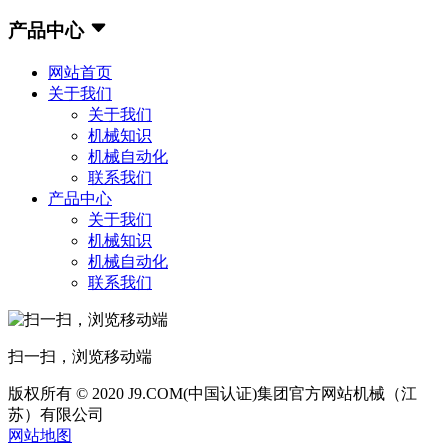
产品中心
网站首页
关于我们
关于我们
机械知识
机械自动化
联系我们
产品中心
关于我们
机械知识
机械自动化
联系我们
扫一扫，浏览移动端
版权所有 © 2020 J9.COM(中国认证)集团官方网站机械（江
苏）有限公司
网站地图