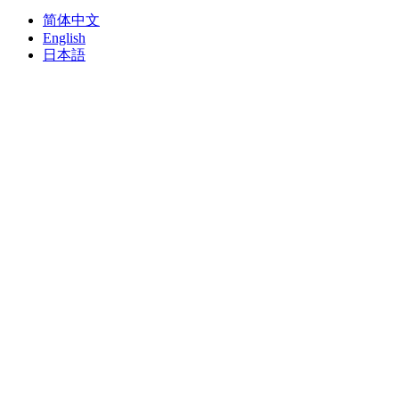
简体中文
English
日本語