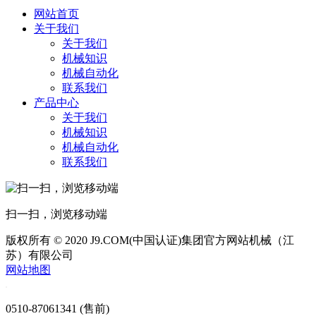
网站首页
关于我们
关于我们
机械知识
机械自动化
联系我们
产品中心
关于我们
机械知识
机械自动化
联系我们
扫一扫，浏览移动端
版权所有 © 2020 J9.COM(中国认证)集团官方网站机械（江
苏）有限公司
网站地图
0510-87061341 (售前)