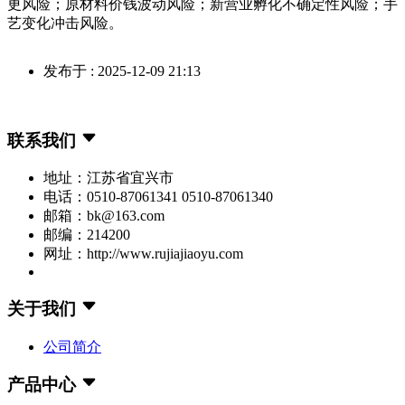
更风险；原材料价钱波动风险；新营业孵化不确定性风险；手
艺变化冲击风险。
发布于 : 2025-12-09 21:13
联系我们
地址：江苏省宜兴市
电话：0510-87061341 0510-87061340
邮箱：bk@163.com
邮编：214200
网址：http://www.rujiajiaoyu.com
关于我们
公司简介
产品中心