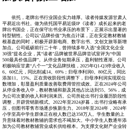
依托，老牌出书行业国企实力雄厚。读者传媒发源甘肃人
平易近出书社。做为依托国平易近级IP《读者》成长起来的老
牌出书国企，正在保守出书业承压的布景下，正展示出显著的
转型韧性。公司以“品牌价值”为焦点计谋，正在安定教材教辅
根基盘的同时，积极开辟新电商、数字出书、文创文旅等新增
加点。公司砥砺前行二十年，曾持续多年入选“全国文化企业
30强”提名企业，其“读者”品牌被世界品牌尝试室评为“中国
500最具价值品牌”。从停业务短期承压，盈利韧性逐渐。公司
积极响应甘肃“八个一”文化品牌扶植，2025年Q1-Q3停业收入
6。60亿元，同比削减14。69%；归母净利润0。80亿元，同比
添加11。15%。正在营收阶段性调整下，归母净利润实现双位
数增加，彰显盈利质量改善取费用管控成效。正在2024年公司
从停业务收入中，教材教辅和新及其他占比达到55。56%，成
为公司次要的收入和利润来历。公司所处出书行业履历阶段性
调整，开辟营销新模式。2022年至2024岁暮，出书行业略有承
压，但图书零售市场逐步恢新生力。2018年至2024年，2024年
小学至高中学生群体正在校人数已达358万人。学生数量的上
升意味着对教材教辅的需求也不竭加大。中小学生人数逐年添
加为公司教材教辅营业成长供给根本。为支撑文化财产企业转