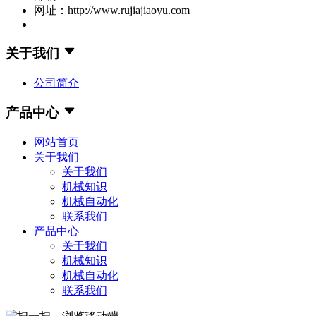
网址：http://www.rujiajiaoyu.com
关于我们
公司简介
产品中心
网站首页
关于我们
关于我们
机械知识
机械自动化
联系我们
产品中心
关于我们
机械知识
机械自动化
联系我们