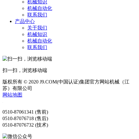
机械知识
机械自动化
联系我们
产品中心
关于我们
机械知识
机械自动化
联系我们
扫一扫，浏览移动端
版权所有 © 2020 J9.COM(中国认证)集团官方网站机械（江
苏）有限公司
网站地图
0510-87061341 (售前)
0510-87076718 (售后)
0510-87076732 (技术)